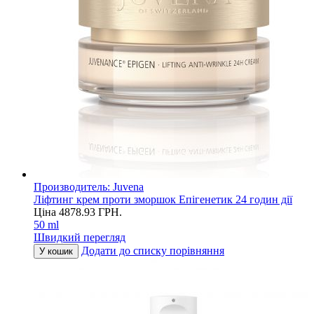
Производитель:
Juvena
Ліфтинг крем проти зморшок Епігенетик 24 годин дії
Ціна
4878.93
ГРН.
50 ml
Швидкий перегляд
Додати до списку порівняння
У кошик