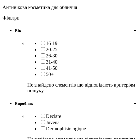
Антивікова косметика для обличчя
Фільтри
Вік
16-19
20-25
26-30
31-40
41-50
50+
Не знайдено елементів що відповідають критеріям
пошуку
Виробник
Declare
Juvena
Dermophisiologique