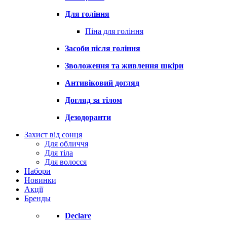
Для гоління
Піна для гоління
Засоби після гоління
Зволоження та живлення шкіри
Антивіковий догляд
Догляд за тілом
Дезодоранти
Захист від сонця
Для обличчя
Для тіла
Для волосся
Набори
Новинки
Акції
Бренды
Declare