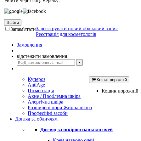
Увійти через соц. мережу:
Ввійти
Зареєструвати новий обліковий запис
Запам'ятати
Реєстрація для косметологів
Замовлення
відстежити замовлення
Купероз
Кошик порожній
AntiAge
Пігментація
Кошик порожній
Акне / Проблемна шкіра
Алергічна шкіра
Розширені пори Жирна шкіра
Професійні засоби
Догляд за обличчям
Догляд за шкірою навколо очей
Крем навколо очей