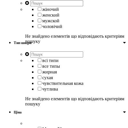
жіночий
женский
мужской
чоловічий
Не знайдено елементів що відповідають критеріям
пошуку
Тип шкіри
всі типи
все типы
жирная
сухая
чувствительная кожа
чутлива
Не знайдено елементів що відповідають критеріям
пошуку
Ціна