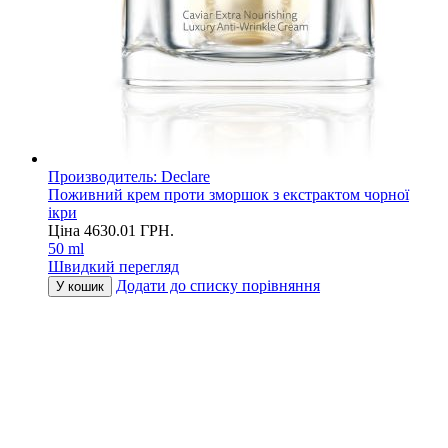
Производитель:
Declare
Поживний крем проти зморшок з екстрактом чорної
ікри
Ціна
4630.01
ГРН.
50 ml
Швидкий перегляд
Додати до списку порівняння
У кошик