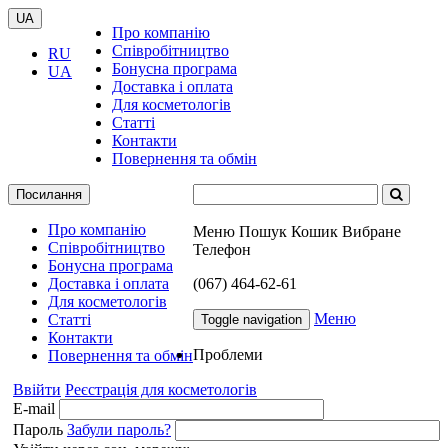
UA
Про компанію
Співробітництво
RU
Бонусна програма
UA
Доставка і оплата
Для косметологів
Статті
Контакти
Повернення та обмін
Посилання
Про компанію
Меню
Пошук
Кошик
Вибране
Співробітництво
Телефон
Бонусна програма
Доставка і оплата
(067) 464-62-61
Для косметологів
Меню
Статті
Toggle navigation
Контакти
Проблеми
Повернення та обмін
Ввійти
Реєстрація для косметологів
E-mail
Пароль
Забули пароль?