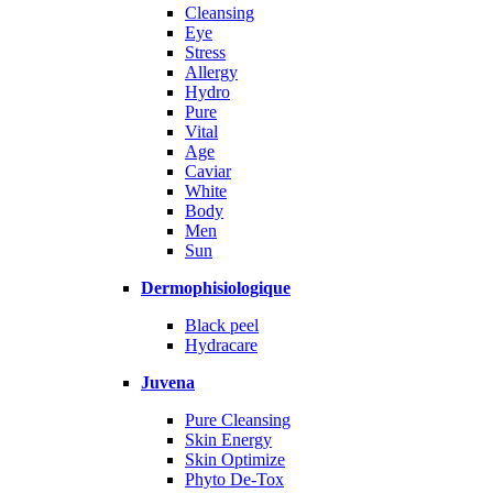
Cleansing
Eye
Stress
Allergy
Hydro
Pure
Vital
Age
Caviar
White
Body
Men
Sun
Dermophisiologique
Black peel
Hydracare
Juvena
Pure Cleansing
Skin Energy
Skin Optimize
Phyto De-Tox