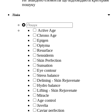
Не знайдено елементів що відповідають критеріям
пошуку
Лінія
Active Age
Chrono Age
Epigen
Optyma
Resurface
Sensiderm
Skin Perfection
Sunsation
Eye contour
Stress balance
Delining - Skin Rejuvenate
Hydro balance
Lifting - Skin Rejuvenate
Miracle
Age control
Juvelia
Caviar perfection