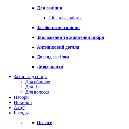
Для гоління
Піна для гоління
Засоби після гоління
Зволоження та живлення шкіри
Антивіковий догляд
Догляд за тілом
Дезодоранти
Захист від сонця
Для обличчя
Для тіла
Для волосся
Набори
Новинки
Акції
Бренды
Declare