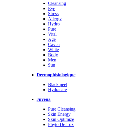
Cleansing
Eye
Stress
Allergy
Hydro
Pure
Vital
Age
Caviar
White
Body
Men
Sun
Dermophisiologique
Black peel
Hydracare
Juvena
Pure Cleansing
Skin Energy
Skin Optimize
Phyto De-Tox