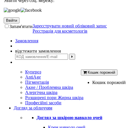
Увійти через соц. мережу:
Ввійти
Зареєструвати новий обліковий запис
Запам'ятати
Реєстрація для косметологів
Замовлення
відстежити замовлення
Купероз
Кошик порожній
AntiAge
Пігментація
Кошик порожній
Акне / Проблемна шкіра
Алергічна шкіра
Розширені пори Жирна шкіра
Професійні засоби
Догляд за обличчям
Догляд за шкірою навколо очей
Крем навколо очей