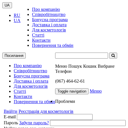
UA
Про компанію
Співробітництво
RU
Бонусна програма
UA
Доставка і оплата
Для косметологів
Статті
Контакти
Повернення та обмін
Посилання
Про компанію
Меню
Пошук
Кошик
Вибране
Співробітництво
Телефон
Бонусна програма
Доставка і оплата
(067) 464-62-61
Для косметологів
Меню
Статті
Toggle navigation
Контакти
Проблеми
Повернення та обмін
Ввійти
Реєстрація для косметологів
E-mail
Пароль
Забули пароль?