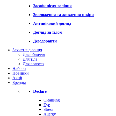
Засоби після гоління
Зволоження та живлення шкіри
Антивіковий догляд
Догляд за тілом
Дезодоранти
Захист від сонця
Для обличчя
Для тіла
Для волосся
Набори
Новинки
Акції
Бренды
Declare
Cleansing
Eye
Stress
Allergy