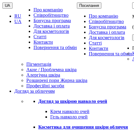
UA
Посилання
Про компанію
Співробітництво
RU
Про компанію
Бонусна програма
UA
Співробітництво
Доставка і оплата
Бонусна програма
Для косметологів
Доставка і оплата
Статті
Для косметологів
Контакти
Статті
Повернення та обмін
Контакти
Повернення та обмін
Пігментація
Акне / Проблемна шкіра
Алергічна шкіра
Розширені пори Жирна шкіра
Професійні засоби
Догляд за обличчям
Догляд за шкірою навколо очей
Крем навколо очей
Гель навколо очей
Косметика для очищення шкіри обличчя