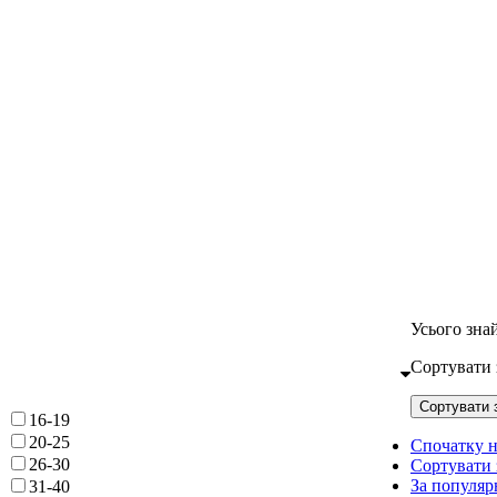
Усього зна
Сортувати 
Сортувати 
16-19
20-25
Спочатку н
26-30
Сортувати 
За популяр
31-40