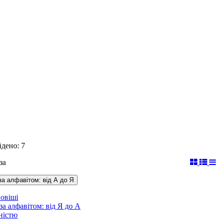
йдено: 7
за
за алфавітом: від А до Я
овіші
за алфавітом: від Я до А
ністю