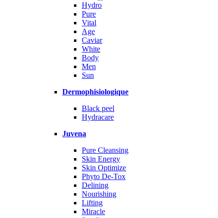
Hydro
Pure
Vital
Age
Caviar
White
Body
Men
Sun
Dermophisiologique
Black peel
Hydracare
Juvena
Pure Cleansing
Skin Energy
Skin Optimize
Phyto De-Tox
Delining
Nourishing
Lifting
Miracle