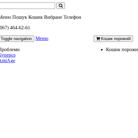
Меню
Пошук
Кошик
Вибране
Телефон
(067) 464-62-61
Меню
Toggle navigation
Кошик порожній
Проблеми
Кошик порожн
Купероз
AntiAge