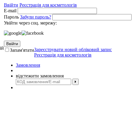
Ввійти
Реєстрація для косметологів
E-mail
Пароль
Забули пароль?
Увійти через соц. мережу:
Ввійти
ій
Зареєструвати новий обліковий запис
Запам'ятати
Реєстрація для косметологів
Замовлення
відстежити замовлення