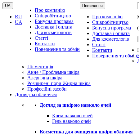
UA
Посилання
Про компанію
Співробітництво
RU
Про компанію
Бонусна програма
UA
Співробітництво
Доставка і оплата
Бонусна програма
Для косметологів
Доставка і оплата
Статті
Для косметологів
Контакти
Статті
Повернення та обмін
Контакти
Повернення та обмін
Пігментація
Акне / Проблемна шкіра
Алергічна шкіра
Розширені пори Жирна шкіра
Професійні засоби
Догляд за обличчям
Догляд за шкірою навколо очей
Крем навколо очей
Гель навколо очей
Косметика для очищення шкіри обличчя