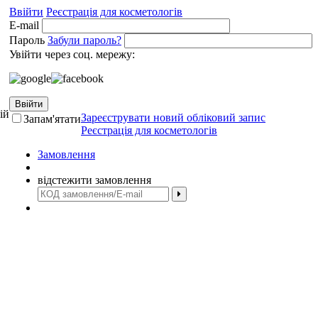
Ввійти
Реєстрація для косметологів
E-mail
Пароль
Забули пароль?
Увійти через соц. мережу:
Ввійти
ій
Зареєструвати новий обліковий запис
Запам'ятати
Реєстрація для косметологів
Замовлення
відстежити замовлення