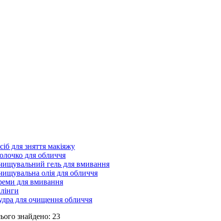
сіб для зняття макіяжу
олочко для обличчя
чищувальний гель для вмивання
чищувальна олія для обличчя
реми для вмивання
ілінги
удра для очищення обличчя
ього знайдено: 23