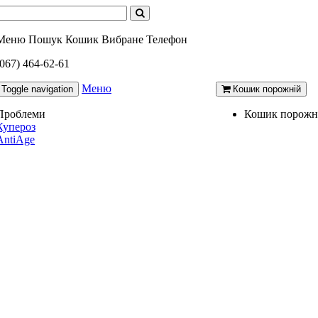
Меню
Пошук
Кошик
Вибране
Телефон
(067) 464-62-61
Меню
Toggle navigation
Кошик порожній
Проблеми
Кошик порожн
Купероз
AntiAge