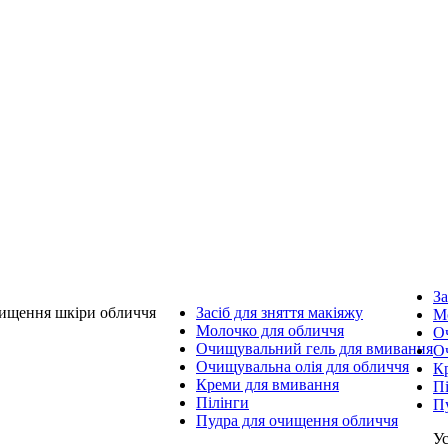
За
чищення шкіри обличчя
Засіб для зняття макіяжу
М
Молочко для обличчя
О
Очищувальний гель для вмивання
О
Очищувальна олія для обличчя
К
Креми для вмивання
П
Пілінги
П
Пудра для очищення обличчя
Ус