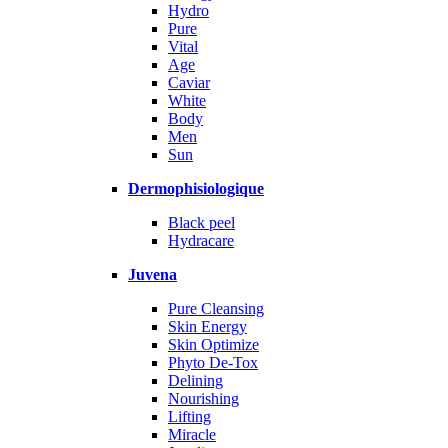
Hydro
Pure
Vital
Age
Caviar
White
Body
Men
Sun
Dermophisiologique
Black peel
Hydracare
Juvena
Pure Cleansing
Skin Energy
Skin Optimize
Phyto De-Tox
Delining
Nourishing
Lifting
Miracle