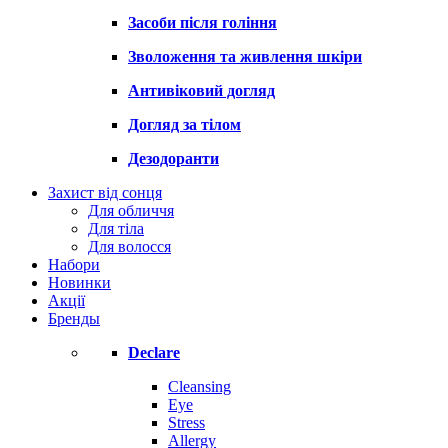
Засоби після гоління
Зволоження та живлення шкіри
Антивіковий догляд
Догляд за тілом
Дезодоранти
Захист від сонця
Для обличчя
Для тіла
Для волосся
Набори
Новинки
Акції
Бренды
Declare
Cleansing
Eye
Stress
Allergy