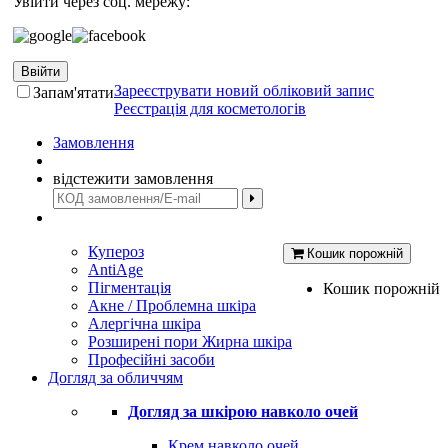
Увійти через соц. мережу:
Ввійти
Зареєструвати новий обліковий запис
Запам'ятати
Реєстрація для косметологів
Замовлення
відстежити замовлення
Купероз
Кошик порожній
AntiAge
Пігментація
Кошик порожній
Акне / Проблемна шкіра
Алергічна шкіра
Розширені пори Жирна шкіра
Професійні засоби
Догляд за обличчям
Догляд за шкірою навколо очей
Крем навколо очей