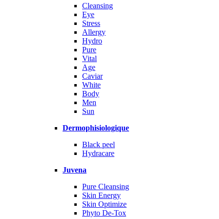
Cleansing
Eye
Stress
Allergy
Hydro
Pure
Vital
Age
Caviar
White
Body
Men
Sun
Dermophisiologique
Black peel
Hydracare
Juvena
Pure Cleansing
Skin Energy
Skin Optimize
Phyto De-Tox