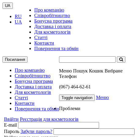
UA
Про компанію
Співробітництво
RU
Бонусна програма
UA
Доставка і оплата
Для косметологів
Статті
Контакти
Повернення та обмін
Посилання
Про компанію
Меню
Пошук
Кошик
Вибране
Співробітництво
Телефон
Бонусна програма
Доставка і оплата
(067) 464-62-61
Для косметологів
Меню
Статті
Toggle navigation
Контакти
Проблеми
Повернення та обмін
Ввійти
Реєстрація для косметологів
E-mail
Пароль
Забули пароль?