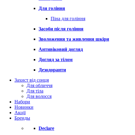
Для гоління
Піна для гоління
Засоби після гоління
Зволоження та живлення шкіри
Антивіковий догляд
Догляд за тілом
Дезодоранти
Захист від сонця
Для обличчя
Для тіла
Для волосся
Набори
Новинки
Акції
Бренды
Declare