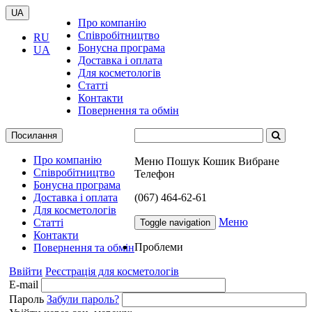
UA
Про компанію
Співробітництво
RU
Бонусна програма
UA
Доставка і оплата
Для косметологів
Статті
Контакти
Повернення та обмін
Посилання
Про компанію
Меню
Пошук
Кошик
Вибране
Співробітництво
Телефон
Бонусна програма
Доставка і оплата
(067) 464-62-61
Для косметологів
Меню
Статті
Toggle navigation
Контакти
Проблеми
Повернення та обмін
Ввійти
Реєстрація для косметологів
E-mail
Пароль
Забули пароль?