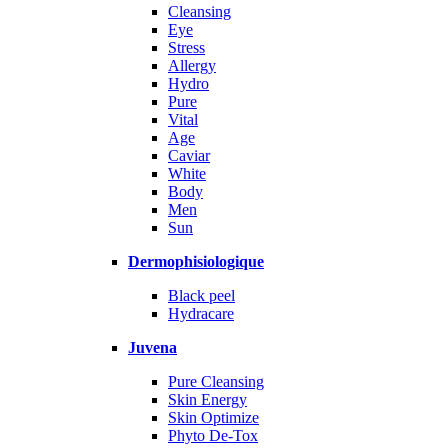
Cleansing
Eye
Stress
Allergy
Hydro
Pure
Vital
Age
Caviar
White
Body
Men
Sun
Dermophisiologique
Black peel
Hydracare
Juvena
Pure Cleansing
Skin Energy
Skin Optimize
Phyto De-Tox