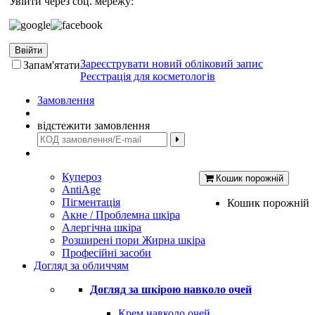
Увійти через соц. мережу:
Ввійти
Зареєструвати новий обліковий запис
Запам'ятати
Реєстрація для косметологів
Замовлення
відстежити замовлення
Купероз
Кошик порожній
AntiAge
Пігментація
Кошик порожній
Акне / Проблемна шкіра
Алергічна шкіра
Розширені пори Жирна шкіра
Професійні засоби
Догляд за обличчям
Догляд за шкірою навколо очей
Крем навколо очей