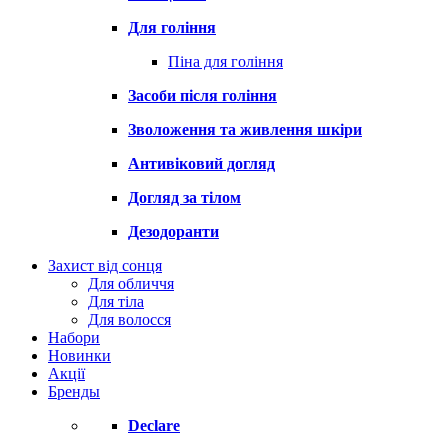
Для гоління
Піна для гоління
Засоби після гоління
Зволоження та живлення шкіри
Антивіковий догляд
Догляд за тілом
Дезодоранти
Захист від сонця
Для обличчя
Для тіла
Для волосся
Набори
Новинки
Акції
Бренды
Declare