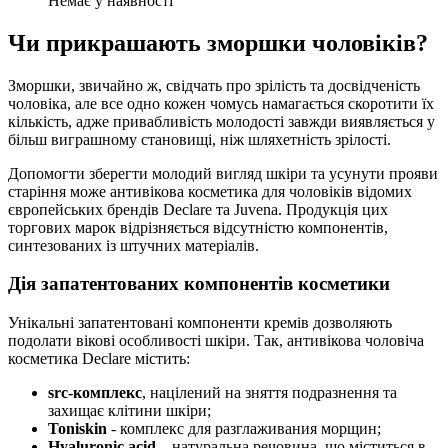
Немає у наявності
Чи прикрашають зморшки чоловіків?
Зморшки, звичайно ж, свідчать про зрілість та досвідченість
чоловіка, але все одно кожен чомусь намагається скоротити їх
кількість, адже привабливість молодості завжди виявляється у
більш виграшному становищі, ніж шляхетність зрілості.
Допомогти зберегти молодий вигляд шкіри та усунути прояви
старіння може антивікова косметика для чоловіків відомих
європейських брендів Declare та Juvena. Продукція цих
торгових марок відрізняється відсутністю компонентів,
синтезованих із штучних матеріалів.
Дія запатентованих компонентів косметики
Унікальні запатентовані компоненти кремів дозволяють
подолати вікові особливості шкіри. Так, антивікова чоловіча
косметика Declare містить:
src-комплекс
, націлений на зняття подразнення та
захищає клітини шкіри;
Toniskin
- комплекс для разглаживания морщин;
Hyaluronic acid
– натуральна речовина, що міститься в