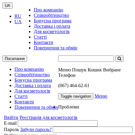
UA
Про компанію
Співробітництво
RU
Бонусна програма
UA
Доставка і оплата
Для косметологів
Статті
Контакти
Повернення та обмін
Посилання
Про компанію
Меню
Пошук
Кошик
Вибране
Співробітництво
Телефон
Бонусна програма
Доставка і оплата
(067) 464-62-61
Для косметологів
Меню
Статті
Toggle navigation
Контакти
Проблеми
Повернення та обмін
Ввійти
Реєстрація для косметологів
E-mail
Пароль
Забули пароль?