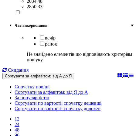
2034.48
2850.33
Час використання
вечір
ранок
Не знайдено елементів що відповідають критеріям
пошуку
Скидання
Сортувати за алфавітом: від А до Я
Спочатку новіші
Сортувати за алфавітом: від Я до А
За популярністю
Сортувати по вартості: спочатку дешевші
Сортувати по вартості: спочатку дорожчі
12
24
48
96