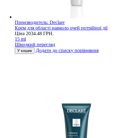
Производитель:
Declare
Крем для області навколо очей потрійної дії
Ціна
2034.48
ГРН.
15 ml
Швидкий перегляд
Додати до списку порівняння
У кошик