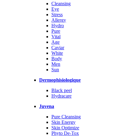
Cleansing
Eye
Stress
Allergy
Hydro
Pure
Vital
Age
Caviar
White
Body
Men
Sun
Dermophisiologique
Black peel
Hydracare
Juvena
Pure Cleansing
Skin Energy
Skin Optimize
Phyto De-Tox