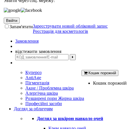
Увійти через соц. мережу:
Ввійти
Зареєструвати новий обліковий запис
Запам'ятати
Реєстрація для косметологів
Замовлення
відстежити замовлення
Купероз
Кошик порожній
AntiAge
Пігментація
Кошик порожній
Акне / Проблемна шкіра
Алергічна шкіра
Розширені пори Жирна шкіра
Професійні засоби
Догляд за обличчям
Догляд за шкірою навколо очей
Крем навколо очей