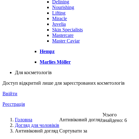
Delining
Nourishing
Lifting
Miracle
Juvelia
Skin Specialists
Mastercare
Master Caviar
Hempz
Marlies Möller
Для косметологів
Доступ відкритий лише для зареєстрованих косметологів
Ввійти
Реєстрація
Усього
Головна
Антивіковий догляд
знайдено: 6
Догляд для чоловіків
Антивіковий догляд
Сортувати за