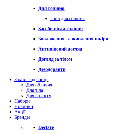
Для гоління
Піна для гоління
Засоби після гоління
Зволоження та живлення шкіри
Антивіковий догляд
Догляд за тілом
Дезодоранти
Захист від сонця
Для обличчя
Для тіла
Для волосся
Набори
Новинки
Акції
Бренды
Declare