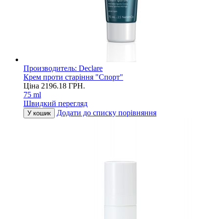
Производитель:
Declare
Крем проти старіння "Спорт"
Ціна
2196.18
ГРН.
75 ml
Швидкий перегляд
Додати до списку порівняння
У кошик