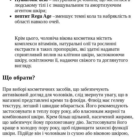
людському тілі і є змащувальним та амортизуючим
агентом шкіри;
пептит Regu Age
–зменшує темні кола та набряклість в
області навколо очей.
Крім цього, чоловіча вікова косметика містить
комплекси вітамінів, натуральні олії та рослинні
екстракти в таких пропорціях, які здатні надавати
сприятливий вплив на клітини шкіри, заспокоюючи
шкіру, освітлюючи її, надаючи свіжого та доглянутого
вигляду.
Що обрати?
При виборі косметичних засобів, що забезпечують
антивіковий догляд для чоловіків, слід звернути увагу, що в
магазині представлені креми та флюїди. Флюїд має гелеву
текстуру, легший і швидше вбирається. Його рекомендують
застосовувати в теплу пору року, або власникам жирної та
комбінованої шкіри. Крем більш щільний, насичений жирами,
що забезпечує йому пролонговану дію. Застосовувати його
краще в холодну пору року, щоб підвищити захисні функції
шкіри. Підійде він і чоловікам із сухою або віковою шкірою,