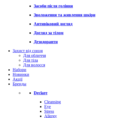
Засоби після гоління
Зволоження та живлення шкіри
Антивіковий догляд
Догляд за тілом
Дезодоранти
Захист від сонця
Для обличчя
Для тіла
Для волосся
Набори
Новинки
Акції
Бренды
Declare
Cleansing
Eye
Stress
Allergy