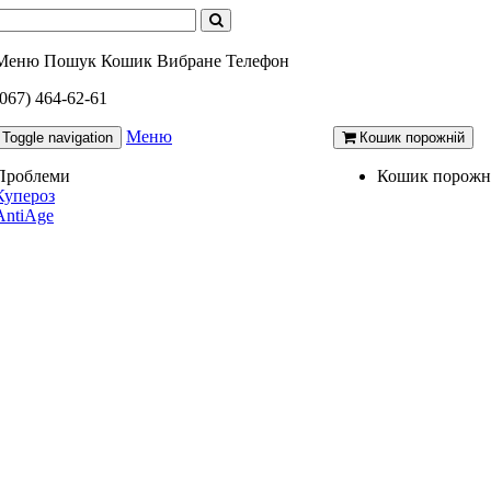
Меню
Пошук
Кошик
Вибране
Телефон
(067) 464-62-61
Меню
Toggle navigation
Кошик порожній
Проблеми
Кошик порожн
Купероз
AntiAge