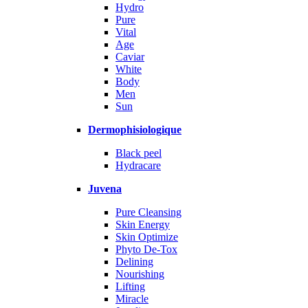
Hydro
Pure
Vital
Age
Caviar
White
Body
Men
Sun
Dermophisiologique
Black peel
Hydracare
Juvena
Pure Cleansing
Skin Energy
Skin Optimize
Phyto De-Tox
Delining
Nourishing
Lifting
Miracle