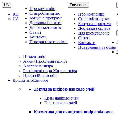
UA
Посилання
Про компанію
Співробітництво
RU
Про компанію
Бонусна програма
UA
Співробітництво
Доставка і оплата
Бонусна програма
Для косметологів
Доставка і оплата
Статті
Для косметологів
Контакти
Статті
Повернення та обмін
Контакти
Повернення та обмін
Пігментація
Акне / Проблемна шкіра
Алергічна шкіра
Розширені пори Жирна шкіра
Професійні засоби
Догляд за обличчям
Догляд за шкірою навколо очей
Крем навколо очей
Гель навколо очей
Косметика для очищення шкіри обличчя