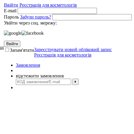
Ввійти
Реєстрація для косметологів
E-mail
Пароль
Забули пароль?
Увійти через соц. мережу:
Ввійти
ій
Зареєструвати новий обліковий запис
Запам'ятати
Реєстрація для косметологів
Замовлення
відстежити замовлення