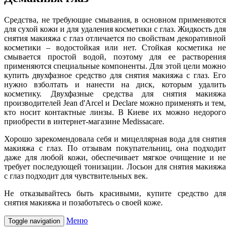
Средства, не требующие смывания, в основном применяются
для сухой кожи и для удаления косметики с глаз. Жидкость для
снятия макияжа с глаз отличается по свойствам декоративной
косметики – водостойкая или нет. Стойкая косметика не
смывается простой водой, поэтому для ее растворения
применяются специальные компоненты. Для этой цели можно
купить двухфазное средство для снятия макияжа с глаз. Его
нужно взболтать и нанести на диск, которым удалить
косметику. Двухфазные средства для снятия макияжа
производителей Jean d'Arcel и Declare можно применять и тем,
кто носит контактные линзы. В Киеве их можно недорого
приобрести в интернет-магазине Medissacare.
Хорошо зарекомендовала себя и мицеллярная вода для снятия
макияжа с глаз. По отзывам покупательниц, она подходит
даже для любой кожи, обеспечивает мягкое очищение и не
требует последующей тонизации. Лосьон для снятия макияжа
с глаз подходит для чувствительных век.
Не отказывайтесь быть красивыми, купите средство для
снятия макияжа и позаботьтесь о своей коже.
Меню
Toggle navigation