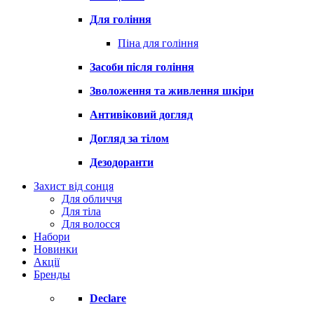
Для гоління
Піна для гоління
Засоби після гоління
Зволоження та живлення шкіри
Антивіковий догляд
Догляд за тілом
Дезодоранти
Захист від сонця
Для обличчя
Для тіла
Для волосся
Набори
Новинки
Акції
Бренды
Declare