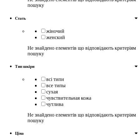
пошуку
Стать
жіночий
женский
Не знайдено елементів що відповідають критеріям
пошуку
Тип шкіри
всі типи
все типы
сухая
чувствительная кожа
чутлива
Не знайдено елементів що відповідають критеріям
пошуку
Ціна