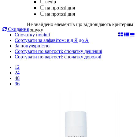
вечір
на протязі дня
на протязі дня
Не знайдено елементів що відповідають критеріям
Скидання
пошуку
Спочатку новіші
Сортувати за алфавітом: від Я до А
За популярністю
Сортувати по вартості: спочатку дешевші
Сортувати по вартості: спочатку дорожчі
12
24
48
96