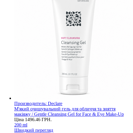
Производитель:
Declare
М'який очищувальний гель для обличчя та зняття
макіяжу / Gentle Cleansing Gel for Face & Eye Make-Up
Ціна
1496.46
ГРН.
200 ml
Швидкий перегляд