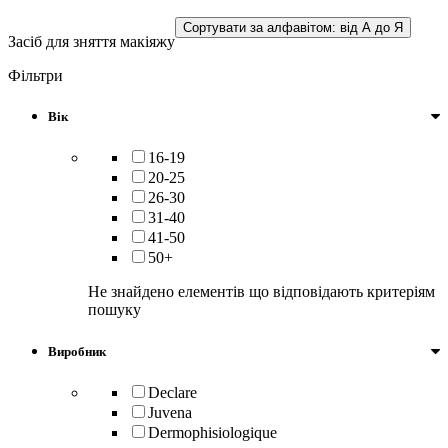
Сортувати за алфавітом: від А до Я
Засіб для зняття макіяжу
Фільтри
Вік
16-19
20-25
26-30
31-40
41-50
50+
Не знайдено елементів що відповідають критеріям
пошуку
Виробник
Declare
Juvena
Dermophisiologique