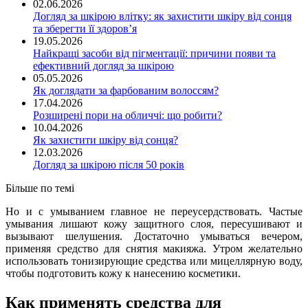
02.06.2026
Догляд за шкірою влітку: як захистити шкіру від сонця
та зберегти її здоров’я
19.05.2026
Найкращі засоби від пігментації: причини появи та
ефективний догляд за шкірою
05.05.2026
Як доглядати за фарбованим волоссям?
17.04.2026
Розширені пори на обличчі: що робити?
10.04.2026
Як захистити шкіру від сонця?
12.03.2026
Догляд за шкірою після 50 років
Більше по темі
Но и с умыванием главное не переусердствовать. Частые
умывания лишают кожу защитного слоя, пересушивают и
вызывают шелушения. Достаточно умываться вечером,
применяя средство для снятия макияжа. Утром желательно
использовать тонизирующие средства или мицеллярную воду,
чтобы подготовить кожу к нанесению косметики.
Как применять средства для