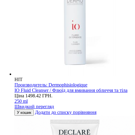
HIT
Производитель:
Dermophisiologique
IO Fluid Cleanser / Флюїд для вмивання обличчя та тіла
Ціна
1498.42
ГРН.
250 ml
Швидкий перегляд
Додати до списку порівняння
У кошик