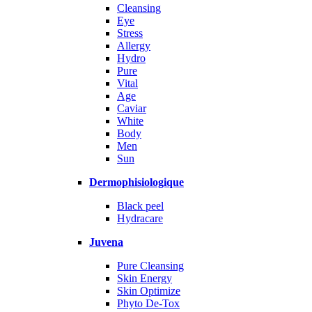
Cleansing
Eye
Stress
Allergy
Hydro
Pure
Vital
Age
Caviar
White
Body
Men
Sun
Dermophisiologique
Black peel
Hydracare
Juvena
Pure Cleansing
Skin Energy
Skin Optimize
Phyto De-Tox