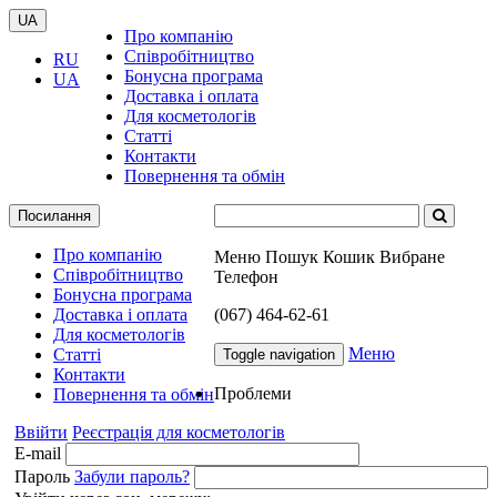
UA
Про компанію
Співробітництво
RU
Бонусна програма
UA
Доставка і оплата
Для косметологів
Статті
Контакти
Повернення та обмін
Посилання
Про компанію
Меню
Пошук
Кошик
Вибране
Співробітництво
Телефон
Бонусна програма
Доставка і оплата
(067) 464-62-61
Для косметологів
Меню
Статті
Toggle navigation
Контакти
Проблеми
Повернення та обмін
Ввійти
Реєстрація для косметологів
E-mail
Пароль
Забули пароль?