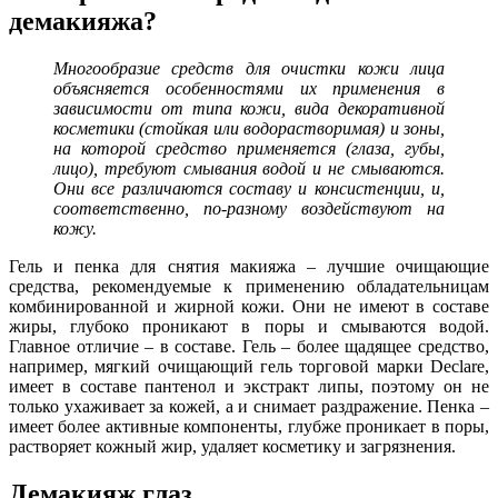
демакияжа?
Многообразие средств для очистки кожи лица
объясняется особенностями их применения в
зависимости от типа кожи, вида декоративной
косметики (стойкая или водорастворимая) и зоны,
на которой средство применяется (глаза, губы,
лицо), требуют смывания водой и не смываются.
Они все различаются составу и консистенции, и,
соответственно, по-разному воздействуют на
кожу.
Гель и пенка для снятия макияжа – лучшие очищающие
средства, рекомендуемые к применению обладательницам
комбинированной и жирной кожи. Они не имеют в составе
жиры, глубоко проникают в поры и смываются водой.
Главное отличие – в составе. Гель – более щадящее средство,
например, мягкий очищающий гель торговой марки Declare,
имеет в составе пантенол и экстракт липы, поэтому он не
только ухаживает за кожей, а и снимает раздражение. Пенка –
имеет более активные компоненты, глубже проникает в поры,
растворяет кожный жир, удаляет косметику и загрязнения.
Демакияж глаз