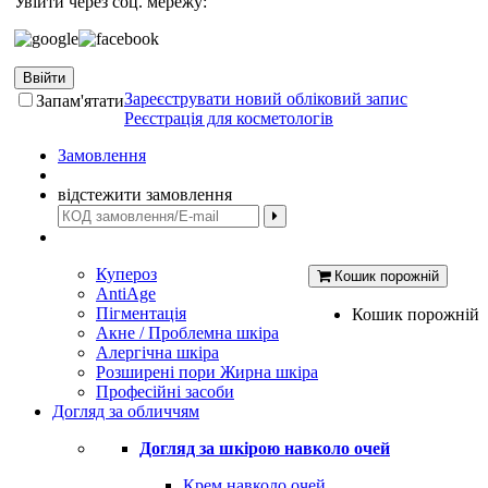
Увійти через соц. мережу:
Ввійти
Зареєструвати новий обліковий запис
Запам'ятати
Реєстрація для косметологів
Замовлення
відстежити замовлення
Купероз
Кошик порожній
AntiAge
Пігментація
Кошик порожній
Акне / Проблемна шкіра
Алергічна шкіра
Розширені пори Жирна шкіра
Професійні засоби
Догляд за обличчям
Догляд за шкірою навколо очей
Крем навколо очей