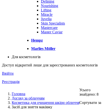
Delining
Nourishing
Lifting
Miracle
Juvelia
Skin Specialists
Mastercare
Master Caviar
Hempz
Marlies Möller
Для косметологів
Доступ відкритий лише для зареєстрованих косметологів
Ввійти
Реєстрація
Усього
Головна
знайдено: 8
Догляд за обличчям
Косметика для очищення шкіри обличчя
Сортувати за
Засіб для зняття макіяжу