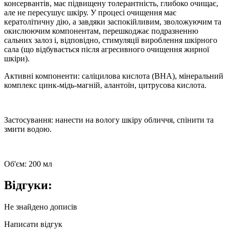
консервантів, має підвищену толерантність, глибоко очищає,
але не пересушує шкіру. У процесі очищення має
кератолітичну дію, а завдяки заспокійливим, зволожуючим та
окислюючим компонентам, перешкоджає подразненню
сальних залоз і, відповідно, стимуляції вироблення шкірного
сала (що відбувається після агресивного очищення жирної
шкіри).
Активні компоненти: саліцилова кислота (BHA), мінеральний
комплекс цинк-мідь-магній,
алантоїн
, цитрусова кислота.
Застосування: нанести на вологу шкіру обличчя, спінити та
змити водою.
Об'єм: 200 мл
Відгуки:
Не знайдено дописів
Написати відгук