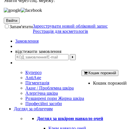
Увійти через соц. мережу:
Ввійти
Зареєструвати новий обліковий запис
Запам'ятати
Реєстрація для косметологів
Замовлення
відстежити замовлення
Купероз
Кошик порожній
AntiAge
Пігментація
Кошик порожній
Акне / Проблемна шкіра
Алергічна шкіра
Розширені пори Жирна шкіра
Професійні засоби
Догляд за обличчям
Догляд за шкірою навколо очей
Крем навколо очей