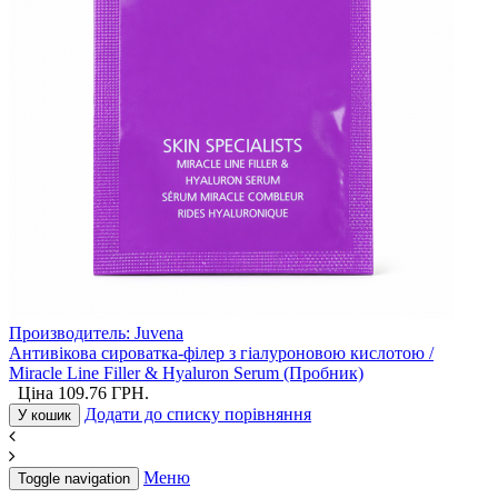
Производитель:
Juvena
Антивікова сироватка-філер з гіалуроновою кислотою /
Miracle Line Filler & Hyaluron Serum (Пробник)
Ціна
109.76
ГРН.
Додати до списку порівняння
У кошик
Меню
Toggle navigation