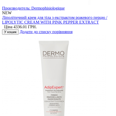
Производитель:
Dermophisiologique
NEW
Ліполітичний крем для тіла з екстрактом рожевого перцю /
LIPOLYTIC CREAM WITH PINK PEPPER EXTRACT
Ціна
4336.01
ГРН.
Додати до списку порівняння
У кошик