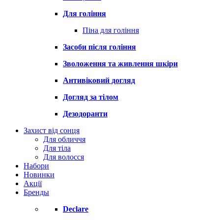
Для гоління
Піна для гоління
Засоби після гоління
Зволоження та живлення шкіри
Антивіковий догляд
Догляд за тілом
Дезодоранти
Захист від сонця
Для обличчя
Для тіла
Для волосся
Набори
Новинки
Акції
Бренды
Declare