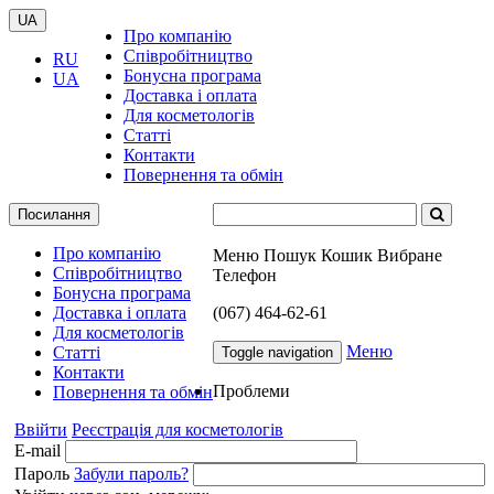
UA
Про компанію
Співробітництво
RU
Бонусна програма
UA
Доставка і оплата
Для косметологів
Статті
Контакти
Повернення та обмін
Посилання
Про компанію
Меню
Пошук
Кошик
Вибране
Співробітництво
Телефон
Бонусна програма
Доставка і оплата
(067) 464-62-61
Для косметологів
Меню
Статті
Toggle navigation
Контакти
Проблеми
Повернення та обмін
Ввійти
Реєстрація для косметологів
E-mail
Пароль
Забули пароль?