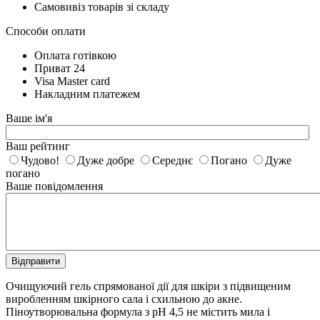
Самовивіз товарів зі складу
Способи оплати
Оплата готівкою
Приват 24
Visa Master card
Накладним платежем
Ваше ім'я
Ваш рейтинг
Чудово!
Дуже добре
Середнє
Погано
Дуже
погано
Ваше повідомлення
Відправити
Очищуючий гель спрямованої дії для шкіри з підвищеним
виробленням шкірного сала і схильною до акне.
Піноутворювальна формула з pH 4,5 не містить мила і