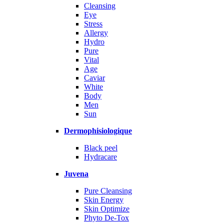
Cleansing
Eye
Stress
Allergy
Hydro
Pure
Vital
Age
Caviar
White
Body
Men
Sun
Dermophisiologique
Black peel
Hydracare
Juvena
Pure Cleansing
Skin Energy
Skin Optimize
Phyto De-Tox