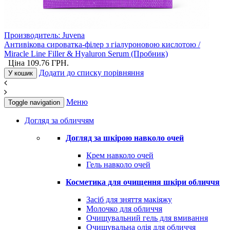
Производитель:
Juvena
Антивікова сироватка-філер з гіалуроновою кислотою /
Miracle Line Filler & Hyaluron Serum (Пробник)
Ціна
109.76
ГРН.
Додати до списку порівняння
У кошик
Меню
Toggle navigation
Догляд за обличчям
Догляд за шкірою навколо очей
Крем навколо очей
Гель навколо очей
Косметика для очищення шкіри обличчя
Засіб для зняття макіяжу
Молочко для обличчя
Очищувальний гель для вмивання
Очищувальна олія для обличчя