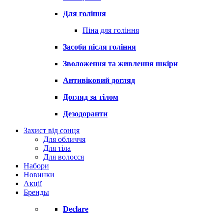
Для гоління
Піна для гоління
Засоби після гоління
Зволоження та живлення шкіри
Антивіковий догляд
Догляд за тілом
Дезодоранти
Захист від сонця
Для обличчя
Для тіла
Для волосся
Набори
Новинки
Акції
Бренды
Declare