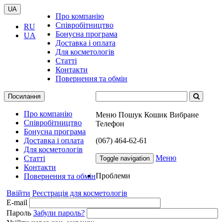
UA
Про компанію
Співробітництво
RU
Бонусна програма
UA
Доставка і оплата
Для косметологів
Статті
Контакти
Повернення та обмін
Посилання
Про компанію
Меню
Пошук
Кошик
Вибране
Співробітництво
Телефон
Бонусна програма
Доставка і оплата
(067) 464-62-61
Для косметологів
Меню
Статті
Toggle navigation
Контакти
Проблеми
Повернення та обмін
Ввійти
Реєстрація для косметологів
E-mail
Пароль
Забули пароль?