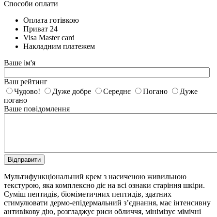
Способи оплати
Оплата готівкою
Приват 24
Visa Master card
Накладним платежем
Ваше ім'я
Ваш рейтинг
Чудово!
Дуже добре
Середнє
Погано
Дуже
погано
Ваше повідомлення
Відправити
Мультифункціональний крем з насиченою живильною
текстурою, яка комплексно діє на всі ознаки старіння шкіри.
Суміш пептидів, біоміметичних пептидів, здатних
стимулювати дермо-епідермальний з’єднання, має інтенсивну
антивікову дію, розгладжує риси обличчя, мінімізує мімічні