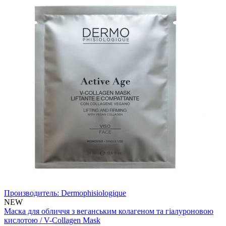
Производитель:
Dermophisiologique
NEW
Маска для обличчя з веганським колагеном та гіалуроновою
кислотою / V-Collagen Mask