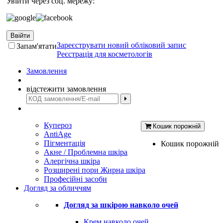
Увійти через соц. мережу:
Ввійти
Зареєструвати новий обліковий запис
Запам'ятати
Реєстрація для косметологів
Замовлення
відстежити замовлення
Купероз
Кошик порожній
AntiAge
Пігментація
Кошик порожній
Акне / Проблемна шкіра
Алергічна шкіра
Розширені пори Жирна шкіра
Професійні засоби
Догляд за обличчям
Догляд за шкірою навколо очей
Крем навколо очей