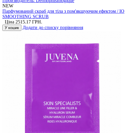
Производитель:
Dermophisiologique
NEW
Парфумований скраб для тіла з пом'якшуючим ефектом / IO
SMOOTHING SCRUB
Ціна
2515.17
ГРН.
Додати до списку порівняння
У кошик