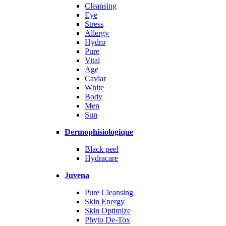
Cleansing
Eye
Stress
Allergy
Hydro
Pure
Vital
Age
Caviar
White
Body
Men
Sun
Dermophisiologique
Black peel
Hydracare
Juvena
Pure Cleansing
Skin Energy
Skin Optimize
Phyto De-Tox