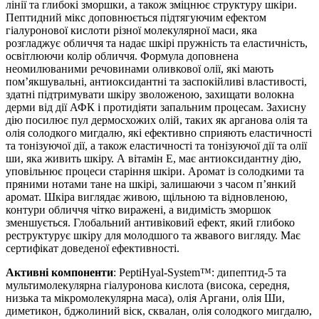
лінії та глибокі зморшки, а також зміцнює структуру шкіри.
Пептидний мікс доповнюється підтягуючим ефектом
гіалуронової кислоти різної молекулярної маси, яка
розгладжує обличчя та надає шкірі пружність та еластичність,
освітлюючи колір обличчя. Формула доповнена
неомилюваними речовинами оливкової олії, які мають
пом’якшувальні, антиоксидантні та заспокійливі властивості,
здатні підтримувати шкіру зволоженою, захищати волокна
дерми від дії АФК і протидіяти запальним процесам. Захисну
дію посилює пул дермосхожих олій, таких як арганова олія та
олія солодкого мигдалю, які ефективно сприяють еластичності
та тонізуючої дії, а також еластичності та тонізуючої дії та олії
ши, яка живить шкіру. А вітамін Е, має антиоксидантну дію,
уповільнює процеси старіння шкіри. Аромат із солодкими та
пряними нотами тане на шкірі, залишаючи з часом п’янкий
аромат. Шкіра виглядає живою, щільною та відновленою,
контури обличчя чітко виражені, а видимість зморшок
зменшується. Глобальний антивіковий ефект, який глибоко
реструктурує шкіру для молодшого та жвавого вигляду. Має
сертифікат доведеної ефективності.
Активні компоненти
: PeptiHyal-System™: дипептид-5 та
мультимолекулярна гіалуронова кислота (висока, середня,
низька та мікромолекулярна маса), олія Аргани, олія Ши,
диметикон, бджолиний віск, сквалан, олія солодкого мигдалю,