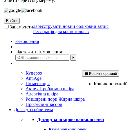
Увійти через соц. мережу:
Ввійти
Зареєструвати новий обліковий запис
Запам'ятати
Реєстрація для косметологів
Замовлення
відстежити замовлення
Купероз
Кошик порожній
AntiAge
Пігментація
Кошик порожній
Акне / Проблемна шкіра
Алергічна шкіра
Розширені пори Жирна шкіра
Професійні засоби
Догляд за обличчям
Догляд за шкірою навколо очей
Крем навколо очей