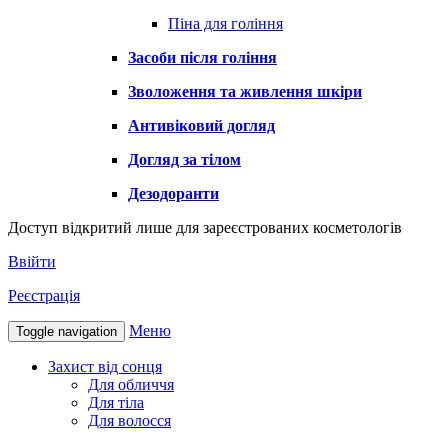
Піна для гоління
Засоби після гоління
Зволоження та живлення шкіри
Антивіковий догляд
Догляд за тілом
Дезодоранти
Доступ відкритий лише для зареєстрованих косметологів
Ввійти
Реєстрація
Меню
Toggle navigation
Захист від сонця
Для обличчя
Для тіла
Для волосся