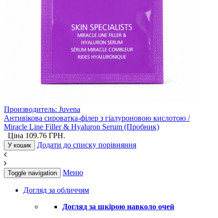
Производитель:
Juvena
Антивікова сироватка-філер з гіалуроновою кислотою /
Miracle Line Filler & Hyaluron Serum (Пробник)
Ціна
109.76
ГРН.
Додати до списку порівняння
У кошик
Меню
Toggle navigation
Догляд за обличчям
Догляд за шкірою навколо очей