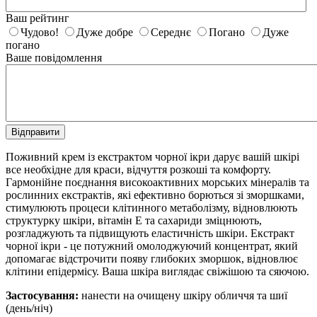
Ваш рейтинг
Чудово!
Дуже добре
Середнє
Погано
Дуже
погано
Ваше повідомлення
Відправити
Поживний крем із екстрактом чорної ікри дарує вашій шкірі
все необхідне для краси, відчуття розкоші та комфорту.
Гармонійне поєднання високоактивних морських мінералів та
рослинних екстрактів, які ефективно борються зі зморшками,
стимулюють процеси клітинного метаболізму, відновлюють
структурку шкіри, вітамін Е та сахариди зміцнюють,
розгладжують та підвищують еластичність шкіри. Екстракт
чорної ікри - це потужний омолоджуючий концентрат, який
допомагає відстрочити появу глибоких зморшок, відновлює
клітини епідермісу. Ваша шкіра виглядає свіжішою та сяючою.
Застосування:
нанести на очищену шкіру обличчя та шиї
(день/ніч)