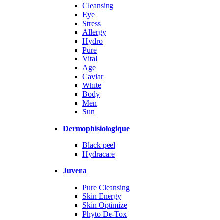
Cleansing
Eye
Stress
Allergy
Hydro
Pure
Vital
Age
Caviar
White
Body
Men
Sun
Dermophisiologique
Black peel
Hydracare
Juvena
Pure Cleansing
Skin Energy
Skin Optimize
Phyto De-Tox