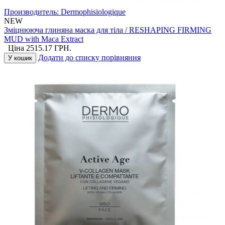
Производитель:
Dermophisiologique
NEW
Зміцнююча глиняна маска для тіла / RESHAPING FIRMING
MUD with Maca Extract
Ціна
2515.17
ГРН.
Додати до списку порівняння
У кошик