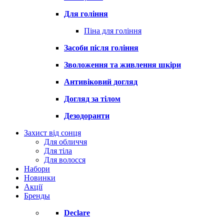
Для гоління
Піна для гоління
Засоби після гоління
Зволоження та живлення шкіри
Антивіковий догляд
Догляд за тілом
Дезодоранти
Захист від сонця
Для обличчя
Для тіла
Для волосся
Набори
Новинки
Акції
Бренды
Declare