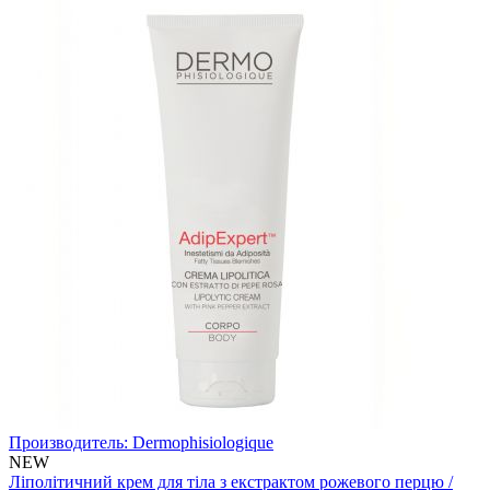
Производитель:
Dermophisiologique
NEW
Ліполітичний крем для тіла з екстрактом рожевого перцю /