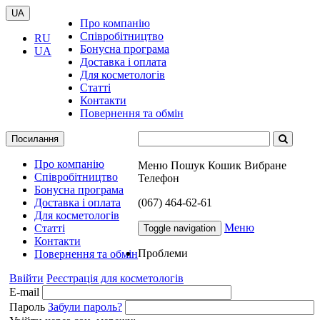
UA
Про компанію
Співробітництво
RU
Бонусна програма
UA
Доставка і оплата
Для косметологів
Статті
Контакти
Повернення та обмін
Посилання
Про компанію
Меню
Пошук
Кошик
Вибране
Співробітництво
Телефон
Бонусна програма
Доставка і оплата
(067) 464-62-61
Для косметологів
Меню
Статті
Toggle navigation
Контакти
Проблеми
Повернення та обмін
Ввійти
Реєстрація для косметологів
E-mail
Пароль
Забули пароль?