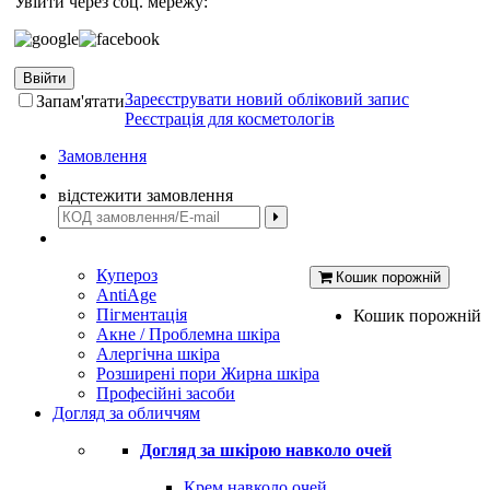
Увійти через соц. мережу:
Ввійти
Зареєструвати новий обліковий запис
Запам'ятати
Реєстрація для косметологів
Замовлення
відстежити замовлення
Купероз
Кошик порожній
AntiAge
Пігментація
Кошик порожній
Акне / Проблемна шкіра
Алергічна шкіра
Розширені пори Жирна шкіра
Професійні засоби
Догляд за обличчям
Догляд за шкірою навколо очей
Крем навколо очей