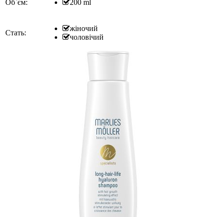
Об`єм:
200 ml
жіночий
Стать:
чоловічий