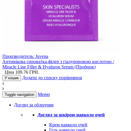
Производитель:
Juvena
Антивікова сироватка-філер з гіалуроновою кислотою /
Miracle Line Filler & Hyaluron Serum (Пробник)
Ціна
109.76
ГРН.
Додати до списку порівняння
У кошик
Меню
Toggle navigation
Догляд за обличчям
Догляд за шкірою навколо очей
Крем навколо очей
Гель навколо очей