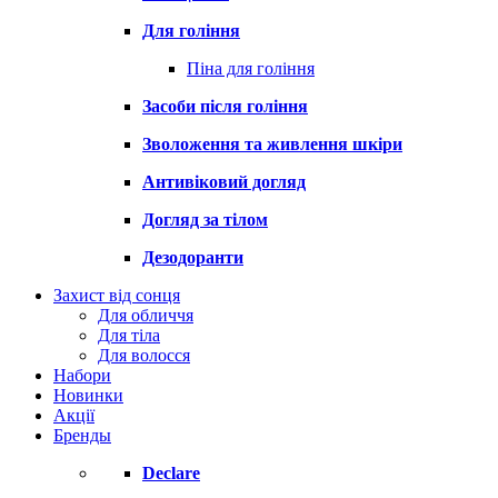
Для гоління
Піна для гоління
Засоби після гоління
Зволоження та живлення шкіри
Антивіковий догляд
Догляд за тілом
Дезодоранти
Захист від сонця
Для обличчя
Для тіла
Для волосся
Набори
Новинки
Акції
Бренды
Declare