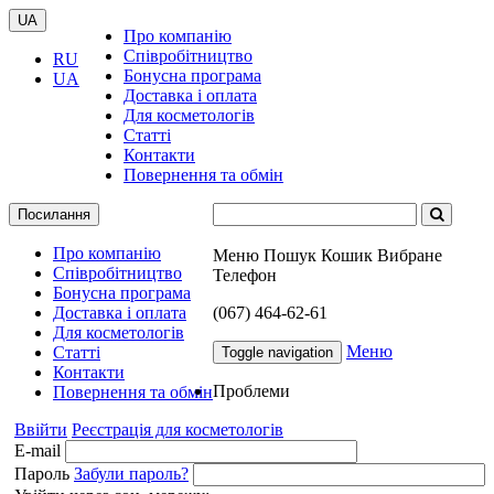
UA
Про компанію
Співробітництво
RU
Бонусна програма
UA
Доставка і оплата
Для косметологів
Статті
Контакти
Повернення та обмін
Посилання
Про компанію
Меню
Пошук
Кошик
Вибране
Співробітництво
Телефон
Бонусна програма
Доставка і оплата
(067) 464-62-61
Для косметологів
Меню
Статті
Toggle navigation
Контакти
Проблеми
Повернення та обмін
Ввійти
Реєстрація для косметологів
E-mail
Пароль
Забули пароль?