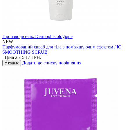
Производитель:
Dermophisiologique
NEW
Парфумований скраб для тіла з пом'якшуючим ефектом / IO
SMOOTHING SCRUB
Ціна
2515.17
ГРН.
Додати до списку порівняння
У кошик