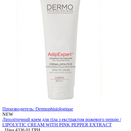
Производитель:
Dermophisiologique
NEW
Ліполітичний крем для тіла з екстрактом рожевого перцю /
LIPOLYTIC CREAM WITH PINK PEPPER EXTRACT
Ціна
4336.01
ГРН.