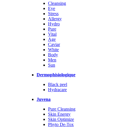
Cleansing
Eye
Stress
Allergy
Hydro
Pure
Vital
Age
Caviar
White
Body
Men
Sun
Dermophisiologique
Black peel
Hydracare
Juvena
Pure Cleansing
Skin Energy
Skin Optimize
Phyto De-Tox