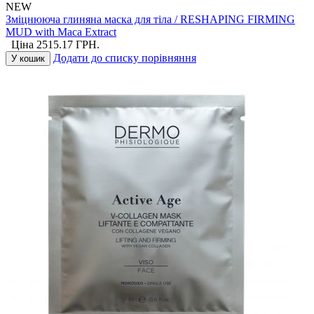
NEW
Зміцнююча глиняна маска для тіла / RESHAPING FIRMING
MUD with Maca Extract
Ціна
2515.17
ГРН.
Додати до списку порівняння
У кошик