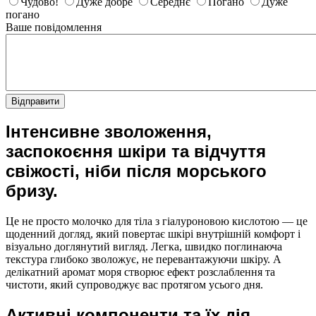
Чудово!
Дуже добре
Середнє
Погано
Дуже
погано
Ваше повідомлення
Відправити
Інтенсивне зволоження,
заспокоєння шкіри та відчуття
свіжості, ніби після морського
бризу.
Це не просто молочко для тіла з гіалуроновою кислотою — це
щоденний догляд, який повертає шкірі внутрішній комфорт і
візуально доглянутий вигляд. Легка, швидко поглинаюча
текстура глибоко зволожує, не перевантажуючи шкіру. А
делікатний аромат моря створює ефект розслаблення та
чистоти, який супроводжує вас протягом усього дня.
Активні компоненти та їх дія