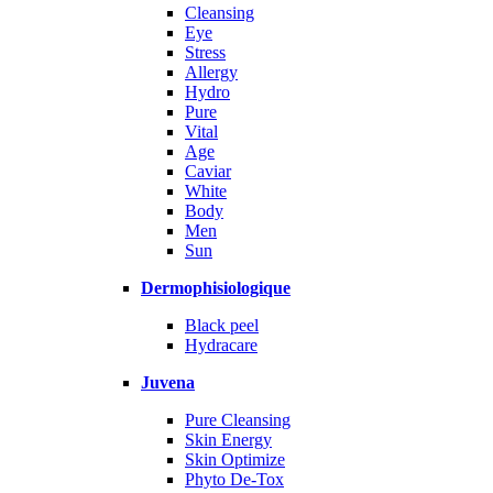
Cleansing
Eye
Stress
Allergy
Hydro
Pure
Vital
Age
Caviar
White
Body
Men
Sun
Dermophisiologique
Black peel
Hydracare
Juvena
Pure Cleansing
Skin Energy
Skin Optimize
Phyto De-Tox