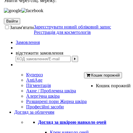
Увійти через соц. мережу:
Ввійти
Зареєструвати новий обліковий запис
Запам'ятати
Реєстрація для косметологів
Замовлення
відстежити замовлення
Купероз
Кошик порожній
AntiAge
Пігментація
Кошик порожній
Акне / Проблемна шкіра
Алергічна шкіра
Розширені пори Жирна шкіра
Професійні засоби
Догляд за обличчям
Догляд за шкірою навколо очей
Крем навколо очей