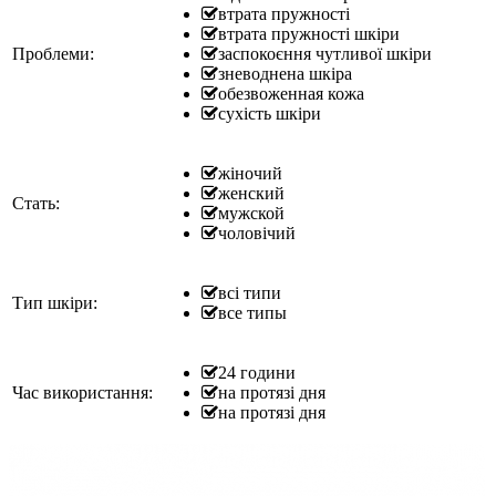
втрата пружності
втрата пружності шкіри
Проблеми:
заспокоєння чутливої шкіри
зневоднена шкіра
обезвоженная кожа
сухість шкіри
жіночий
женский
Стать:
мужской
чоловічий
всі типи
Тип шкіри:
все типы
24 години
Час використання:
на протязі дня
на протязі дня