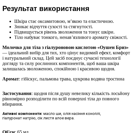
Результат використання
Шкіра стає оксамитовою, м’якою та еластичною.
Зникає відчуття сухості та стягнутості.
Підвищується рівень зволоження та тонус шкіри.
Тіло набуває тонкого, ненав’язливого аромату свіжості.
Молочко для тіла з гіалуроновою кислотою «Оушен Бриз»
— ідеальний вибір для тих, хто цінує видимий ефект, комфорт
і натуральний склад. Цей засіб поєднує сучасні технології
догляду та силу рослинних компонентів, щоб ваша шкіра
залишалась зволоженою, спокійною і красивою щодня.
Аромат
: гібіскус, пальмова трава, цукрова водяна тростина
Застосування
: щодня після душу невелику кількість лосьйону
рівномірно розподілити по всій поверхні тіла до повного
вбирання.
Активні компоненти
: масло ши, олія насіння коноплі,
гіалуронат натрію, сік листя алое вера.
Об'єм
: 65 мл