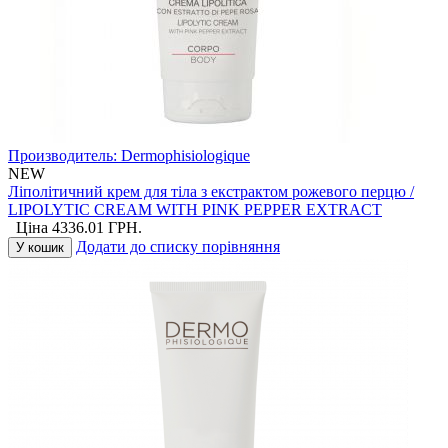
Производитель:
Dermophisiologique
NEW
Ліполітичний крем для тіла з екстрактом рожевого перцю /
LIPOLYTIC CREAM WITH PINK PEPPER EXTRACT
Ціна
4336.01
ГРН.
Додати до списку порівняння
У кошик