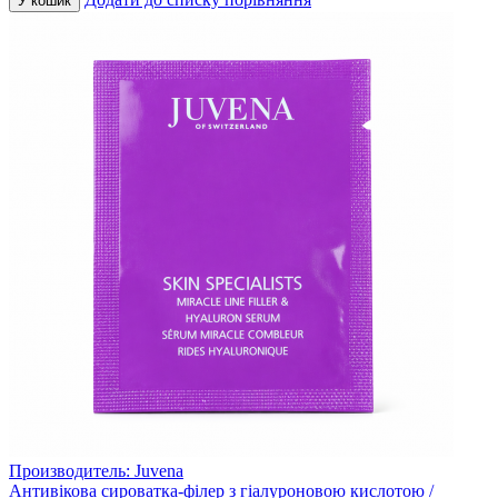
У кошик
Производитель:
Juvena
Антивікова сироватка-філер з гіалуроновою кислотою /