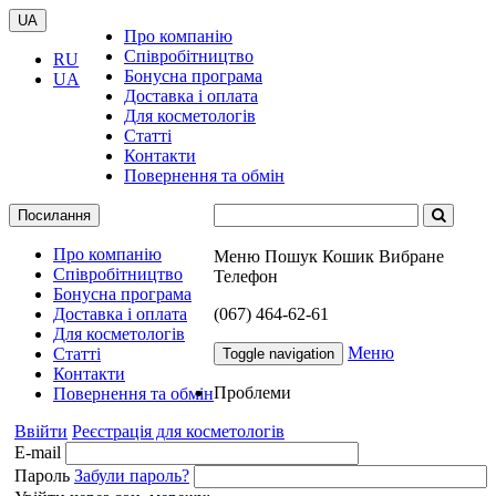
UA
Про компанію
Співробітництво
RU
Бонусна програма
UA
Доставка і оплата
Для косметологів
Статті
Контакти
Повернення та обмін
Посилання
Про компанію
Меню
Пошук
Кошик
Вибране
Співробітництво
Телефон
Бонусна програма
Доставка і оплата
(067) 464-62-61
Для косметологів
Меню
Статті
Toggle navigation
Контакти
Проблеми
Повернення та обмін
Ввійти
Реєстрація для косметологів
E-mail
Пароль
Забули пароль?