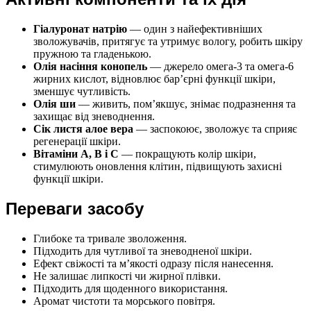
Гіалуронат натрію
— один з найефективніших
зволожувачів, притягує та утримує вологу, робить шкіру
пружною та гладенькою.
Олія насіння конопель
— джерело омега-3 та омега-6
жирних кислот, відновлює бар’єрні функції шкіри,
зменшує чутливість.
Олія ши
— живить, пом’якшує, знімає подразнення та
захищає від зневоднення.
Сік листя алое вера
— заспокоює, зволожує та сприяє
регенерації шкіри.
Вітаміни A, B і C
— покращують колір шкіри,
стимулюють оновлення клітин, підвищують захисні
функції шкіри.
Переваги засобу
Глибоке та тривале зволоження.
Підходить для чутливої та зневодненої шкіри.
Ефект свіжості та м’якості одразу після нанесення.
Не залишає липкості чи жирної плівки.
Підходить для щоденного використання.
Аромат чистоти та морського повітря.