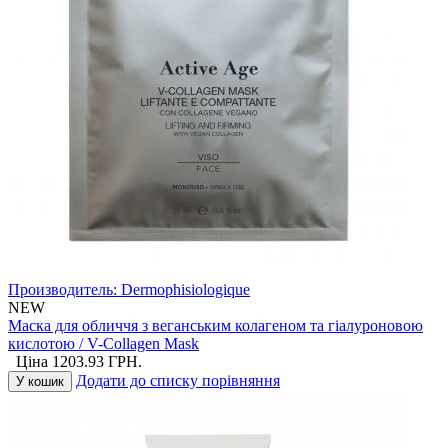
Производитель:
Dermophisiologique
NEW
Маска для обличчя з веганським колагеном та гіалуроновою
кислотою / V-Collagen Mask
Ціна
1203.93
ГРН.
Додати до списку порівняння
У кошик