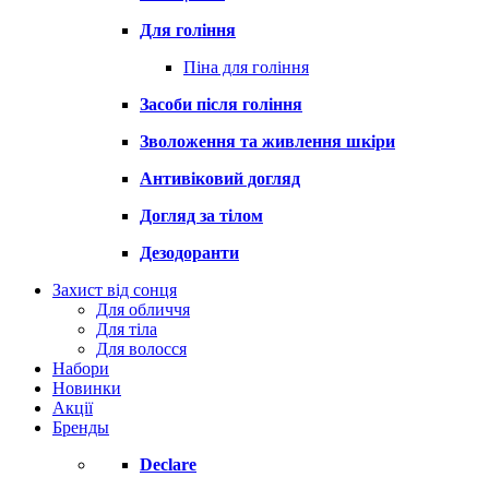
Для гоління
Піна для гоління
Засоби після гоління
Зволоження та живлення шкіри
Антивіковий догляд
Догляд за тілом
Дезодоранти
Захист від сонця
Для обличчя
Для тіла
Для волосся
Набори
Новинки
Акції
Бренды
Declare