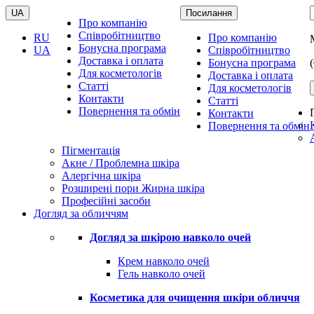
UA
Посилання
Про компанію
Співробітництво
RU
Про компанію
Бонусна програма
UA
Співробітництво
Доставка і оплата
Бонусна програма
Для косметологів
Доставка і оплата
Статті
Для косметологів
Контакти
Статті
Повернення та обмін
Контакти
Повернення та обмін
Пігментація
Акне / Проблемна шкіра
Алергічна шкіра
Розширені пори Жирна шкіра
Професійні засоби
Догляд за обличчям
Догляд за шкірою навколо очей
Крем навколо очей
Гель навколо очей
Косметика для очищення шкіри обличчя