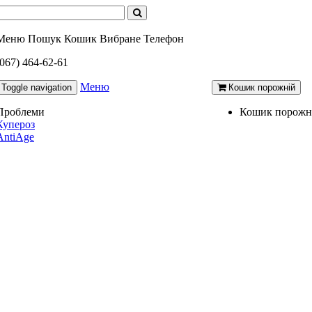
Меню
Пошук
Кошик
Вибране
Телефон
(067) 464-62-61
Меню
Toggle navigation
Кошик порожній
Проблеми
Кошик порожн
Купероз
AntiAge