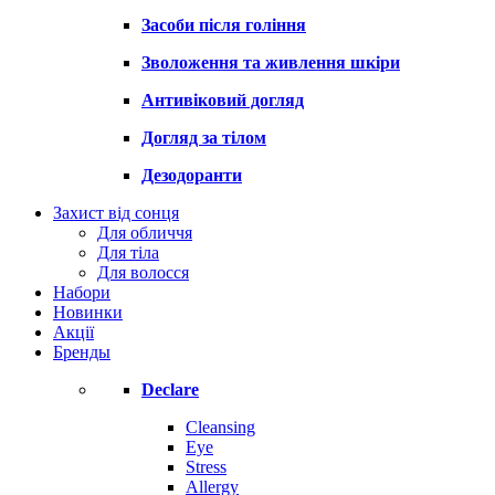
Засоби після гоління
Зволоження та живлення шкіри
Антивіковий догляд
Догляд за тілом
Дезодоранти
Захист від сонця
Для обличчя
Для тіла
Для волосся
Набори
Новинки
Акції
Бренды
Declare
Cleansing
Eye
Stress
Allergy