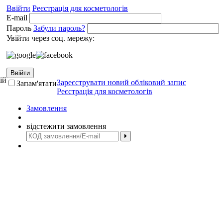
Ввійти
Реєстрація для косметологів
E-mail
Пароль
Забули пароль?
Увійти через соц. мережу:
Ввійти
ій
Зареєструвати новий обліковий запис
Запам'ятати
Реєстрація для косметологів
Замовлення
відстежити замовлення