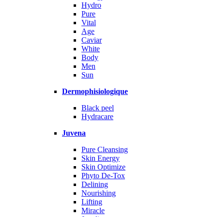
Hydro
Pure
Vital
Age
Caviar
White
Body
Men
Sun
Dermophisiologique
Black peel
Hydracare
Juvena
Pure Cleansing
Skin Energy
Skin Optimize
Phyto De-Tox
Delining
Nourishing
Lifting
Miracle