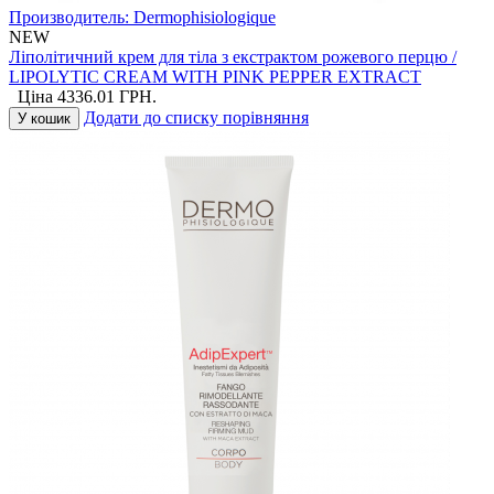
Производитель:
Dermophisiologique
NEW
Ліполітичний крем для тіла з екстрактом рожевого перцю /
LIPOLYTIC CREAM WITH PINK PEPPER EXTRACT
Ціна
4336.01
ГРН.
Додати до списку порівняння
У кошик