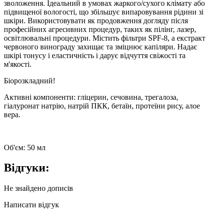
зволоження. Ідеальний в умовах жаркого/сухого клімату або
підвищеної вологості, що збільшує випаровування рідини зі
шкіри. Використовувати як продовження догляду після
професійних агресивних процедур, таких як пілінг, лазер,
освітлювальні процедури. Містить фільтри SPF-8, а екстракт
червоного винограду захищає та зміцнює капіляри. Надає
шкірі тонусу і еластичність і дарує відчуття свіжості та
м'якості.
Біорозкладний!
Активні компоненти: гліцерин, сечовина, трегалоза,
гіалуронат натрію, натрій ПКК, бетаїн, протеїни рису, алое
вера.
Об'єм: 50 мл
Відгуки:
Не знайдено дописів
Написати відгук