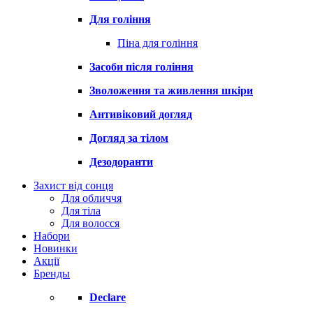
Для гоління
Піна для гоління
Засоби після гоління
Зволоження та живлення шкіри
Антивіковий догляд
Догляд за тілом
Дезодоранти
Захист від сонця
Для обличчя
Для тіла
Для волосся
Набори
Новинки
Акції
Бренды
Declare