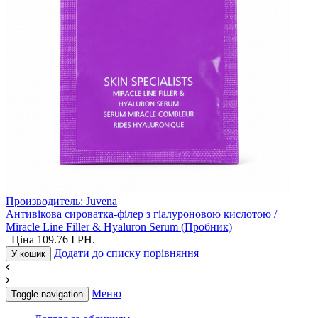
Производитель:
Juvena
Антивікова сироватка-філер з гіалуроновою кислотою /
Miracle Line Filler & Hyaluron Serum (Пробник)
Ціна
109.76
ГРН.
Додати до списку порівняння
У кошик
Меню
Toggle navigation