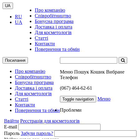
UA
Про компанію
Співробітництво
RU
Бонусна програма
UA
Доставка і оплата
Для косметологів
Статті
Контакти
Повернення та обмін
Посилання
Про компанію
Меню
Пошук
Кошик
Вибране
Співробітництво
Телефон
Бонусна програма
Доставка і оплата
(067) 464-62-61
Для косметологів
Меню
Статті
Toggle navigation
Контакти
Проблеми
Повернення та обмін
Ввійти
Реєстрація для косметологів
E-mail
Пароль
Забули пароль?