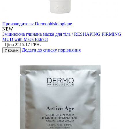
Производитель:
Dermophisiologique
NEW
Зміцнююча глиняна маска для тіла / RESHAPING FIRMING
MUD with Maca Extract
Ціна
2515.17
ГРН.
Додати до списку порівняння
У кошик