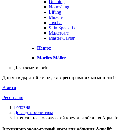
Delining
Nourishing
Lifting
Miracle
Juvelia
Skin Specialists
Mastercare
Master Caviar
Hempz
Marlies Möller
Для косметологів
Доступ відкритий лише для зареєстрованих косметологів
Ввійти
Реєстрація
Головна
Догляд за обличчям
Інтенсивно зволожуючий крем для обличчя Aqualife
Інтенсивно зволожуючий крем для обличчя Aqualife