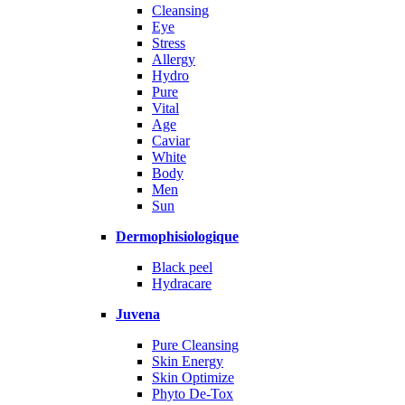
Cleansing
Eye
Stress
Allergy
Hydro
Pure
Vital
Age
Caviar
White
Body
Men
Sun
Dermophisiologique
Black peel
Hydracare
Juvena
Pure Cleansing
Skin Energy
Skin Optimize
Phyto De-Tox