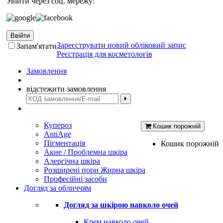
Увійти через соц. мережу:
Ввійти
Зареєструвати новий обліковий запис
Запам'ятати
Реєстрація для косметологів
Замовлення
відстежити замовлення
Купероз
Кошик порожній
AntiAge
Пігментація
Кошик порожній
Акне / Проблемна шкіра
Алергічна шкіра
Розширені пори Жирна шкіра
Професійні засоби
Догляд за обличчям
Догляд за шкірою навколо очей
Крем навколо очей