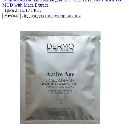
MUD with Maca Extract
Ціна
2515.17
ГРН.
Додати до списку порівняння
У кошик