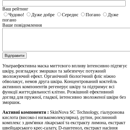
Ваш рейтинг
Чудово!
Дуже добре
Середнє
Погано
Дуже
погано
Ваше повідомлення
Відправити
Ультраефективна маска миттєвого впливу інтенсивно підтягує
шкіру, розгладжує зморшки та забезпечує потужний
зволожуючий ефект. Органічний біологічний фліс ніжно
обволакує, немов друга шкіра. Концентрований коктейль
активних компонентів регенерує шкіру та підтримує всі
функції життєдіяльності клітин. Розкішний ефективний
догляд для пружної, гладкої, інтенсивно зволоженої шкіри без
зморшок.
Активні компоненти :
SkinNova SC Technology
, гіалуронова
кислота (високо-і низькомолекулярна), рутин, рослинний
комплекс з дим'янки лікарської та екстракту лимона, екстракт
швейцарського крес-салату, D-
пантенол
, екстракт насіння