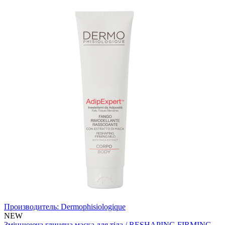
Производитель:
Dermophisiologique
NEW
Зміцнююча глиняна маска для тіла / RESHAPING FIRMING