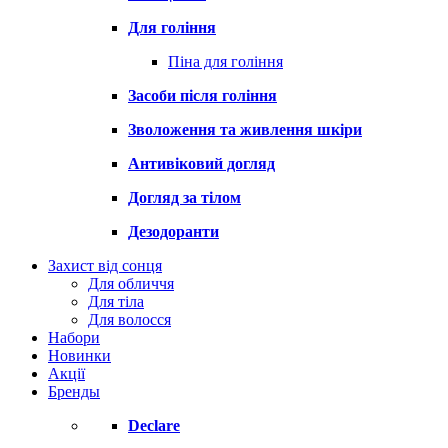
Для гоління
Піна для гоління
Засоби після гоління
Зволоження та живлення шкіри
Антивіковий догляд
Догляд за тілом
Дезодоранти
Захист від сонця
Для обличчя
Для тіла
Для волосся
Набори
Новинки
Акції
Бренды
Declare