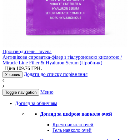
Производитель:
Juvena
Антивікова сироватка-філер з гіалуроновою кислотою /
Miracle Line Filler & Hyaluron Serum (Пробник)
Ціна
109.76
ГРН.
Додати до списку порівняння
У кошик
Меню
Toggle navigation
Догляд за обличчям
Догляд за шкірою навколо очей
Крем навколо очей
Гель навколо очей