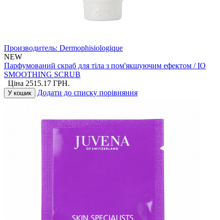
Производитель:
Dermophisiologique
NEW
Парфумований скраб для тіла з пом'якшуючим ефектом / IO
SMOOTHING SCRUB
Ціна
2515.17
ГРН.
Додати до списку порівняння
У кошик