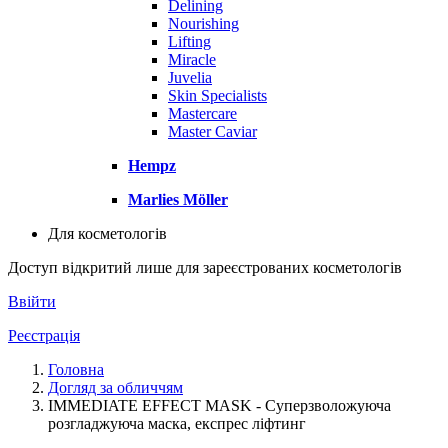
Delining
Nourishing
Lifting
Miracle
Juvelia
Skin Specialists
Mastercare
Master Caviar
Hempz
Marlies Möller
Для косметологів
Доступ відкритий лише для зареєстрованих косметологів
Ввійти
Реєстрація
Головна
Догляд за обличчям
IMMEDIATE EFFECT MASK - Суперзволожуюча
розгладжуюча маска, експрес ліфтинг