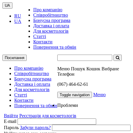
UA
Про компанію
Співробітництво
RU
Бонусна програма
UA
Доставка і оплата
Для косметологів
Статті
Контакти
Повернення та обмін
Посилання
Про компанію
Меню
Пошук
Кошик
Вибране
Співробітництво
Телефон
Бонусна програма
Доставка і оплата
(067) 464-62-61
Для косметологів
Меню
Статті
Toggle navigation
Контакти
Проблеми
Повернення та обмін
Ввійти
Реєстрація для косметологів
E-mail
Пароль
Забули пароль?