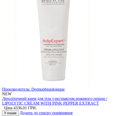
Производитель:
Dermophisiologique
NEW
Ліполітичний крем для тіла з екстрактом рожевого перцю /
LIPOLYTIC CREAM WITH PINK PEPPER EXTRACT
Ціна
4336.01
ГРН.
Додати до списку порівняння
У кошик