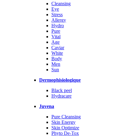
Cleansing
Eye
Stress
Allergy
Hydro
Pure
Vital
Age
Caviar
White
Body
Men
Sun
Dermophisiologique
Black peel
Hydracare
Juvena
Pure Cleansing
Skin Energy
Skin Optimize
Phyto De-Tox