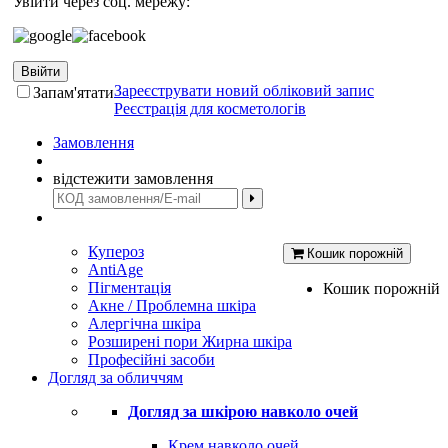
Увійти через соц. мережу:
Ввійти
Зареєструвати новий обліковий запис
Запам'ятати
Реєстрація для косметологів
Замовлення
відстежити замовлення
Купероз
Кошик порожній
AntiAge
Пігментація
Кошик порожній
Акне / Проблемна шкіра
Алергічна шкіра
Розширені пори Жирна шкіра
Професійні засоби
Догляд за обличчям
Догляд за шкірою навколо очей
Крем навколо очей