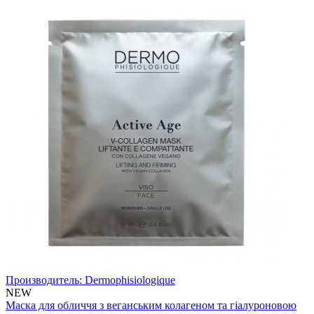
Производитель:
Dermophisiologique
NEW
Маска для обличчя з веганським колагеном та гіалуроновою