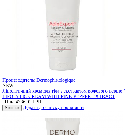
Производитель:
Dermophisiologique
NEW
Ліполітичний крем для тіла з екстрактом рожевого перцю /
LIPOLYTIC CREAM WITH PINK PEPPER EXTRACT
Ціна
4336.01
ГРН.
Додати до списку порівняння
У кошик