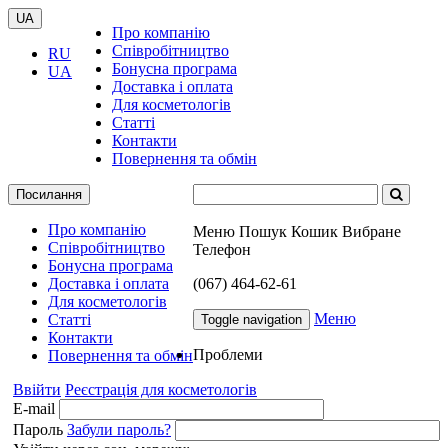
UA
Про компанію
Співробітництво
RU
Бонусна програма
UA
Доставка і оплата
Для косметологів
Статті
Контакти
Повернення та обмін
Посилання
Про компанію
Меню
Пошук
Кошик
Вибране
Співробітництво
Телефон
Бонусна програма
Доставка і оплата
(067) 464-62-61
Для косметологів
Меню
Статті
Toggle navigation
Контакти
Проблеми
Повернення та обмін
Ввійти
Реєстрація для косметологів
E-mail
Пароль
Забули пароль?