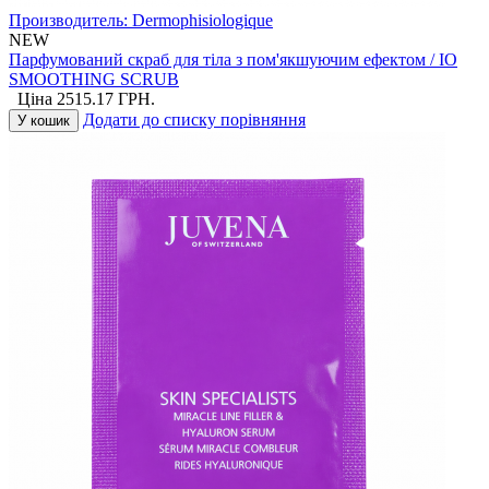
Производитель:
Dermophisiologique
NEW
Парфумований скраб для тіла з пом'якшуючим ефектом / IO
SMOOTHING SCRUB
Ціна
2515.17
ГРН.
Додати до списку порівняння
У кошик