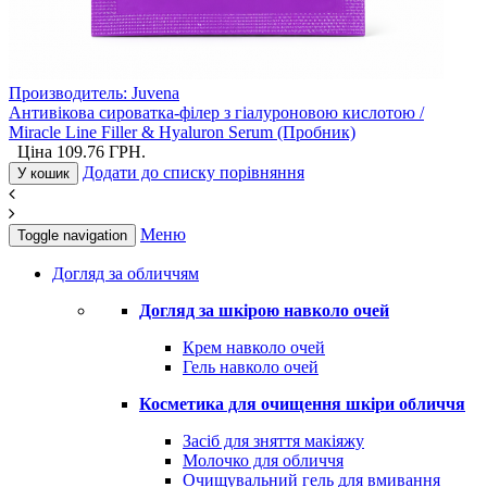
Производитель:
Juvena
Антивікова сироватка-філер з гіалуроновою кислотою /
Miracle Line Filler & Hyaluron Serum (Пробник)
Ціна
109.76
ГРН.
Додати до списку порівняння
У кошик
Меню
Toggle navigation
Догляд за обличчям
Догляд за шкірою навколо очей
Крем навколо очей
Гель навколо очей
Косметика для очищення шкіри обличчя
Засіб для зняття макіяжу
Молочко для обличчя
Очищувальний гель для вмивання