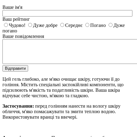
Ваше ім'я
Ваш рейтинг
Чудово!
Дуже добре
Середнє
Погано
Дуже
погано
Ваше повідомлення
Відправити
Цей гель глибоко, але м'яко очищає шкіру, готуючи її до
гоління. Містить спеціальні заспокійливі компоненти, що
підсилюють м'якість та податливість шкіри. Ваша шкіра
відчуває себе чистою, м'якою та гладкою.
Застосування:
перед голінням нанести на вологу шкіру
обличчя, м'яко помасажувати та змити теплою водою.
Використовувати вранці та ввечері.