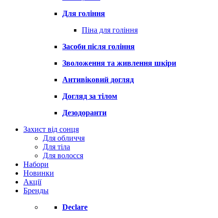
Для гоління
Піна для гоління
Засоби після гоління
Зволоження та живлення шкіри
Антивіковий догляд
Догляд за тілом
Дезодоранти
Захист від сонця
Для обличчя
Для тіла
Для волосся
Набори
Новинки
Акції
Бренды
Declare