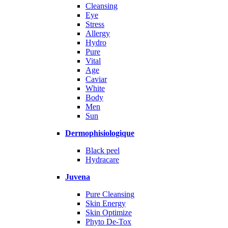
Cleansing
Eye
Stress
Allergy
Hydro
Pure
Vital
Age
Caviar
White
Body
Men
Sun
Dermophisiologique
Black peel
Hydracare
Juvena
Pure Cleansing
Skin Energy
Skin Optimize
Phyto De-Tox