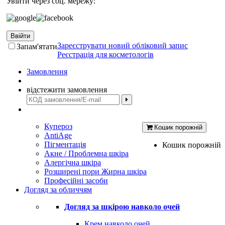
Увійти через соц. мережу:
Ввійти
Зареєструвати новий обліковий запис
Запам'ятати
Реєстрація для косметологів
Замовлення
відстежити замовлення
Купероз
Кошик порожній
AntiAge
Пігментація
Кошик порожній
Акне / Проблемна шкіра
Алергічна шкіра
Розширені пори Жирна шкіра
Професійні засоби
Догляд за обличчям
Догляд за шкірою навколо очей
Крем навколо очей