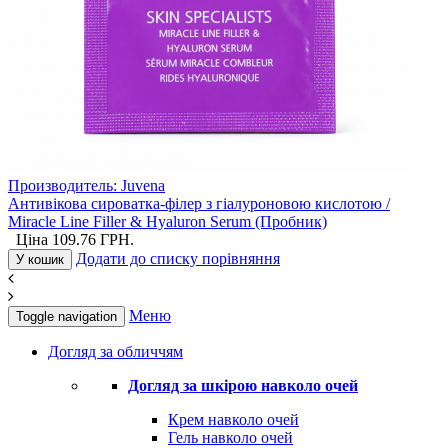
Производитель:
Juvena
Антивікова сироватка-філер з гіалуроновою кислотою /
Miracle Line Filler & Hyaluron Serum (Пробник)
Ціна
109.76
ГРН.
Додати до списку порівняння
У кошик
Меню
Toggle navigation
Догляд за обличчям
Догляд за шкірою навколо очей
Крем навколо очей
Гель навколо очей