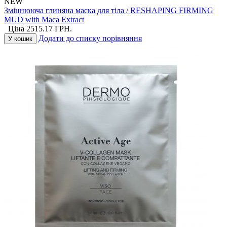
NEW
Зміцнююча глиняна маска для тіла / RESHAPING FIRMING
MUD with Maca Extract
Ціна
2515.17
ГРН.
Додати до списку порівняння
У кошик