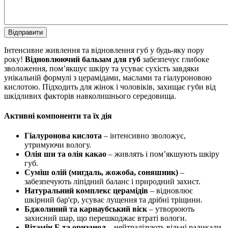
Відправити
Інтенсивне живлення та відновлення губ у будь-яку пору
року!
Відновлюючий бальзам для губ
забезпечує глибоке
зволоження, пом’якшує шкіру та усуває сухість завдяки
унікальній формулі з церамідами, маслами та гіалуроновою
кислотою. Підходить для жінок і чоловіків, захищає губи від
шкідливих факторів навколишнього середовища.
Активні компоненти та їх дія
Гіалуронова кислота
– інтенсивно зволожує,
утримуючи вологу.
Олія ши та олія какао
– живлять і пом’якшують шкіру
губ.
Суміш олій (мигдаль, жожоба, соняшник)
–
забезпечують ліпідний баланс і природний захист.
Натуральний комплекс церамідів
– відновлює
шкірний бар'єр, усуває лущення та дрібні тріщини.
Бджолиний та карнаубський віск
– утворюють
захисний шар, що перешкоджає втраті вологи.
Вітамін Е та оризанол
– нейтралізують вільні радикали,