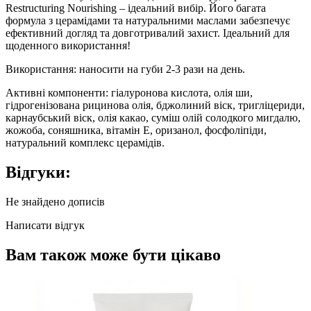
Restructuring Nourishing – ідеальний вибір. Його багата
формула з церамідами та натуральними маслами забезпечує
ефективний догляд та довготривалий захист. Ідеальний для
щоденного використання!
Використання: наносити на губи 2-3 рази на день.
Активні компоненти: гіалуронова кислота, олія ши,
гідрогенізована рицинова олія, бджолиний віск, тригліцериди,
карнаубський віск, олія какао, суміш олій солодкого мигдалю,
жожоба, соняшника, вітамін Е, оризанол, фосфоліпіди,
натуральний комплекс церамідів.
Відгуки:
Не знайдено дописів
Написати відгук
Вам також може бути цікаво