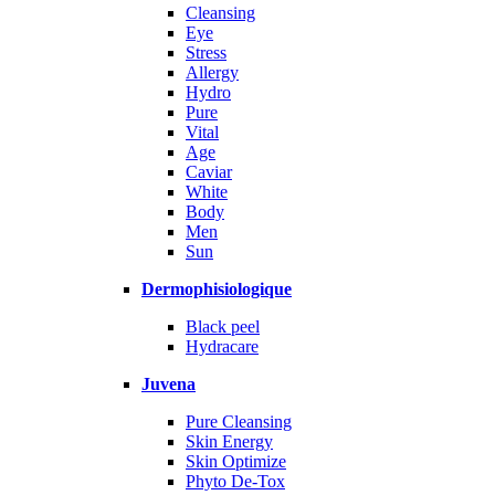
Cleansing
Eye
Stress
Allergy
Hydro
Pure
Vital
Age
Caviar
White
Body
Men
Sun
Dermophisiologique
Black peel
Hydracare
Juvena
Pure Cleansing
Skin Energy
Skin Optimize
Phyto De-Tox