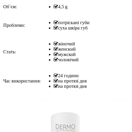
Об`єм:
4,5 g
потріскані губи
Проблеми:
суха шкіра губ
жіночий
женский
Стать:
мужской
чоловічий
24 години
Час використання:
на протязі дня
на протязі дня