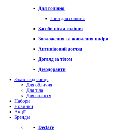
Для гоління
Піна для гоління
Засоби після гоління
Зволоження та живлення шкіри
Антивіковий догляд
Догляд за тілом
Дезодоранти
Захист від сонця
Для обличчя
Для тіла
Для волосся
Набори
Новинки
Акції
Бренды
Declare