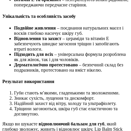
попереджаючи передчасне старіння.
Унікальність та особливість засобу
Подвійне живлення
– поєднання натуральних масел і
восків глибоко насичує шкіру губ.
Відновлення та захист
– цераміди та вітамін Е
забезпечують швидке загоєння тріщин і запобігають
втраті вологи.
Підходить для всіх
– універсальна формула розроблена
як для жінок, так і для чоловіків.
Дерматологічно протестовано
– безпечний склад без
подразників, протестовано на вміст нікелю.
Результат використання
Губи стають м’якими, гладенькими та зволоженими.
Зникає сухість, лущення та дискомфорт.
Надійний захист від вітру, холоду та ультрафіолету.
Тріщини загоюються, шкіра губ стає еластичною та
доглянутою.
Якщо ви шукаєте
відновлюючий бальзам для губ
, який
глибоко зволожує, живить і відновлює шкіру, Lip Balm Stick