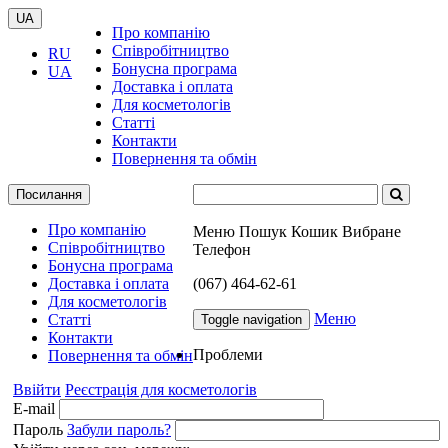
UA
Про компанію
Співробітництво
RU
Бонусна програма
UA
Доставка і оплата
Для косметологів
Статті
Контакти
Повернення та обмін
Посилання
Про компанію
Меню
Пошук
Кошик
Вибране
Співробітництво
Телефон
Бонусна програма
Доставка і оплата
(067) 464-62-61
Для косметологів
Меню
Статті
Toggle navigation
Контакти
Проблеми
Повернення та обмін
Ввійти
Реєстрація для косметологів
E-mail
Пароль
Забули пароль?