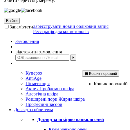
Увійти через соц. мережу:
Ввійти
Зареєструвати новий обліковий запис
Запам'ятати
Реєстрація для косметологів
Замовлення
відстежити замовлення
Купероз
Кошик порожній
AntiAge
Пігментація
Кошик порожній
Акне / Проблемна шкіра
Алергічна шкіра
Розширені пори Жирна шкіра
Професійні засоби
Догляд за обличчям
Догляд за шкірою навколо очей
Крем навколо очей