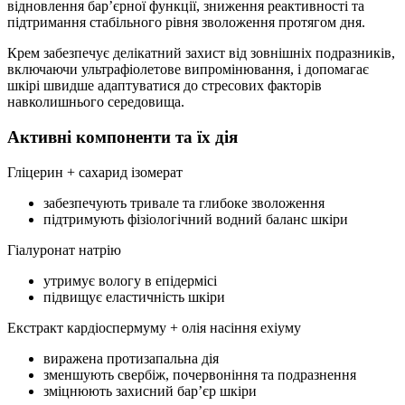
відновлення бар’єрної функції, зниження реактивності та
підтримання стабільного рівня зволоження протягом дня.
Крем забезпечує делікатний захист від зовнішніх подразників,
включаючи ультрафіолетове випромінювання, і допомагає
шкірі швидше адаптуватися до стресових факторів
навколишнього середовища.
Активні компоненти та їх дія
Гліцерин + сахарид ізомерат
забезпечують тривале та глибоке зволоження
підтримують фізіологічний водний баланс шкіри
Гіалуронат натрію
утримує вологу в епідермісі
підвищує еластичність шкіри
Екстракт кардіоспермуму + олія насіння ехіуму
виражена протизапальна дія
зменшують свербіж, почервоніння та подразнення
зміцнюють захисний бар’єр шкіри