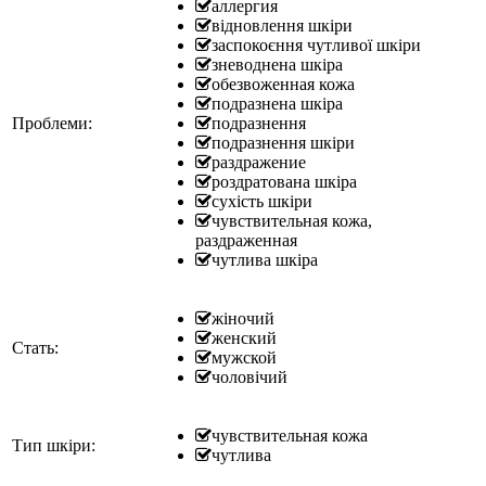
аллергия
відновлення шкіри
заспокоєння чутливої шкіри
зневоднена шкіра
обезвоженная кожа
подразнена шкіра
Проблеми:
подразнення
подразнення шкіри
раздражение
роздратована шкіра
сухість шкіри
чувствительная кожа,
раздраженная
чутлива шкіра
жіночий
женский
Стать:
мужской
чоловічий
чувствительная кожа
Тип шкіри:
чутлива