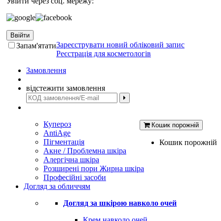
Увійти через соц. мережу:
Ввійти
Зареєструвати новий обліковий запис
Запам'ятати
Реєстрація для косметологів
Замовлення
відстежити замовлення
Купероз
Кошик порожній
AntiAge
Пігментація
Кошик порожній
Акне / Проблемна шкіра
Алергічна шкіра
Розширені пори Жирна шкіра
Професійні засоби
Догляд за обличчям
Догляд за шкірою навколо очей
Крем навколо очей