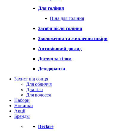
Для гоління
Піна для гоління
Засоби після гоління
Зволоження та живлення шкіри
Антивіковий догляд
Догляд за тілом
Дезодоранти
Захист від сонця
Для обличчя
Для тіла
Для волосся
Набори
Новинки
Акції
Бренды
Declare