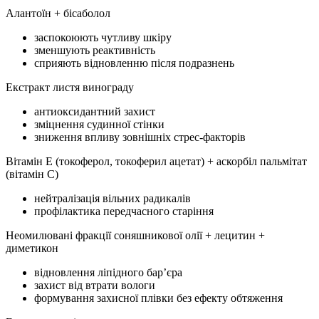
Алантоїн + бісаболол
заспокоюють чутливу шкіру
зменшують реактивність
сприяють відновленню після подразнень
Екстракт листя винограду
антиоксидантний захист
зміцнення судинної стінки
зниження впливу зовнішніх стрес-факторів
Вітамін Е (токоферол, токоферил ацетат) + аскорбіл пальмітат
(вітамін С)
нейтралізація вільних радикалів
профілактика передчасного старіння
Неомилювані фракції соняшникової олії + лецитин +
диметикон
відновлення ліпідного бар’єра
захист від втрати вологи
формування захисної плівки без ефекту обтяження