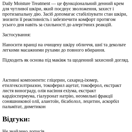
Daily Moisture Treatment — це функціональний денний крем
для чутливої шкіри, який поєднує зволоження, захист і
протизапальну дію. Засіб допомагає стабілізувати стан шкіри,
знизити її реактивність і забезпечити комфорт протягом
усього дня навіть за схильності до алергічних реакцій.
Застосування:
Наносити вранці на очищену шкіру обличчя, шиї та декольте
легкими масажними рухами до повного вбирання.
Підходить як основа під макіяж та щоденний захисний догляд.
Активні компоненти: гліцерин, сахарид-ізомер,
етилгексилтриазон, токоферил ацетат, токоферол, екстракт
листя винограду, олія насіння ехіума, екстракт
кардіоспермума, гіалуронат натрію, неомильні фракції
соняшникової олії,
алантоїн
, бісаболол, лецитин, аскорбіл
пальмітат, диметикон
Відгуки:
Не знайдено дописів