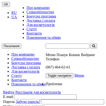
UA
Про компанію
Співробітництво
RU
Бонусна програма
UA
Доставка і оплата
Для косметологів
Статті
Контакти
Повернення та обмін
Посилання
Про компанію
Меню
Пошук
Кошик
Вибране
Співробітництво
Телефон
Бонусна програма
Доставка і оплата
(067) 464-62-61
Для косметологів
Меню
Статті
Toggle navigation
Контакти
Проблеми
Повернення та обмін
Ввійти
Реєстрація для косметологів
E-mail
Пароль
Забули пароль?