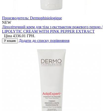
Производитель:
Dermophisiologique
NEW
Ліполітичний крем для тіла з екстрактом рожевого перцю /
LIPOLYTIC CREAM WITH PINK PEPPER EXTRACT
Ціна
4336.01
ГРН.
Додати до списку порівняння
У кошик