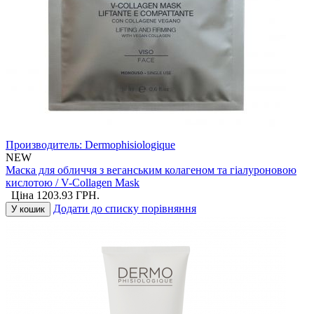
Производитель:
Dermophisiologique
NEW
Маска для обличчя з веганським колагеном та гіалуроновою
кислотою / V-Collagen Mask
Ціна
1203.93
ГРН.
Додати до списку порівняння
У кошик