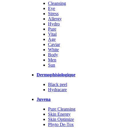
Cleansing
Eye
Stress
Allergy
Hydro
Pure
Vital
Age
Caviar
White
Body
Men
Sun
Dermophisiologique
Black peel
Hydracare
Juvena
Pure Cleansing
Skin Energy
Skin Optimize
Phyto De-Tox