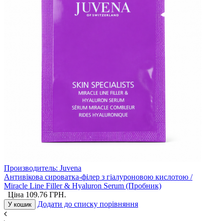
Производитель:
Juvena
Антивікова сироватка-філер з гіалуроновою кислотою /
Miracle Line Filler & Hyaluron Serum (Пробник)
Ціна
109.76
ГРН.
Додати до списку порівняння
У кошик