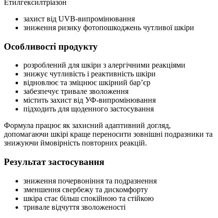
Етилгексилтріазон
захист від UVB-випромінювання
зниження ризику фотопошкоджень чутливої шкіри
Особливості продукту
розроблений для шкіри з алергічними реакціями
знижує чутливість і реактивність шкіри
відновлює та зміцнює шкірний бар’єр
забезпечує тривале зволоження
містить захист від УФ-випромінювання
підходить для щоденного застосування
Формула працює як захисний адаптивний догляд,
допомагаючи шкірі краще переносити зовнішні подразники та
знижуючи ймовірність повторних реакцій.
Результат застосування
зниження почервоніння та подразнення
зменшення свербежу та дискомфорту
шкіра стає більш спокійною та стійкою
тривале відчуття зволоженості